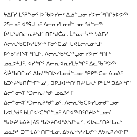
ᔭᐃᒥᓯ ᒪᕐᕈᖕᓂᑦ ᐅᖃᐅᓯᓕᒃ ᐃᓅᓪᓗᓂ ᓯᕗᓕᖅᑎᒋᔭᐅᕗᖅ
25−ᓄᑦ ᐊᕐᕌᒍᓗᑦ ᐱᓕᕆᓯᒪᓂᑰᓪᓗᓂ ᖁᓪᓕᖅ
ᐆᒻᒪᖁᑎᓕᕆᔨᒃᑯᑦ ᑎᒥᖁᑖᓂ. ᒫᓐᓇᓕᓵᖅ ᔭᐃᒥᓯ
ᐱᓕᕆᖃᑕᐅᓯᒪᕗᖅ ᒥᓂᔅᑕᓄᑦ ᒐᕙᒪᓕᕆᓂᕐᒧᑦ
ᐅᖃᔾᔨᒋᐊᖅᑎᒧᑦ, ᐱᓕᕆᖃᑦᑕᖅᖢᓂ ᓯᕗᓕᖅᑎᒥᑦ
ᓄᓇᕗᒻᒧᑦ. ᐊᓯᖏᑦ ᐱᓕᕆᐊᕆᓯᒪᔭᖏᑦ ᐃᓚᖃᖅᐳᖅ
ᐋᔩᖃᑎᒌᓄᑦ ᐃᑲᔪᖅᑎᐅᓯᒪᓂᑰᓪᓗᓂ ᕿᑭᖅᑕᓂ ᐃᓄᐃᑦ
ᑲᑐᔾᔨᖃᑎᒌᖏᓐᓄᑦ, ᑐᑭᒧᐊᖅᑎᑦᑎᔨᒻᒪᕆᒃ ᑭᒡᒐᖅᑐᐃᔨᖏᑦ
ᐃᓕᓐᓂᐊᖅᑐᓕᕆᔨᒃᑯᑦ ᓄᓇᕗᒻᒥ
ᐃᓕᓐᓂᐊᖅᑐᓕᕆᔨᒃᑯᓐᓄᑦ, ᐱᓕᕆᖃᑕᐅᓯᒪᓂᑰᓪᓗᓂ
ᒐᕙᒪᒃᑯᑦ ᑲᒪᒋᕙᒃᑕᖏᓐᓄᑦ ᐱᒋᐊᖅᑎᑦᑎᔨᐅᓪᓗᓂ/
ᖃᐅᔨᒃᑲᐃᔨ JAS ᖃᐅᔨᒋᐊᕐᕕᒃᑯᓐᓂᑦ, ᐊᐅᓚᑦᑎᔨᒻᒪᕆᒃ
ᓄᓇᕗᑦ ᑐᙵᕕᒃ ᑎᒥᖓᓂ. ᐃᔭᕇᖅᓯᓯᒪᔪᖅ ᐱᔭᕇᕈᓯᐊᕐᒥᑦ