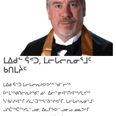
ᒪᐃᑯᓪ ᕌᕝᑐ, ᒪᓕᒐᓕᕆᓂᕐᒧᑦ
ᑲᑎᒪᔩᑦ
ᒪᐃᑯ ᕌᕝᑐ ᒪᓕᒐᓕᕆᔨᐅᕗᖅ ᖁᓪᓕᖅ
ᐆᒻᒪᖅᑯᑎᓕᕆᔨᒃᑯᓐᓄᑦ. ᐃᓕᓐᓂᐊᑦᑎᐊᖅᓯᒪᔪᖅ
ᓵᔅᑳᑦᓱᐊᓐᒥ ᓯᓚᑦᑐᖅᓴᕐᕕᔾᔪᐊᕐᒥ, ᒪᓕᒐᓕᕆᓂᕐᒧᑦ
ᓘᒃᑖᖅᑖᖅᓯᒪᓪᓗᓂ; ᐃᓚᒋᔭᐅᓪᓗᓂᓗ ᓄᓇᕗᒻᒥ