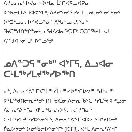
ᐱᔪᒪᓂᕆᔭᐅᔪᓂᒃ−ᐅᖃᓕᒫᑦᑎᐊᕋᓗᐊᕈᓂ
ᐅᖃᓕᒫᒐᑦᑎᐊᕙᖕᒥᒃ, ᐱᓱᔪᖕᓂᖅ ᓯᓚᒥ, ᓄᑖᓂᒃ ᓂᕿᓂᒃ
ᐆᒃᑐᕐᓗᓂ, ᐅᕝᕙᓘᓐᓃᑦ ᐱᖃᓐᓇᕆᔭᕐᓂᒃ
ᖃᑕᙳᑎᖏᓐᓂᒡᓗ ᖁᕕᐊᓇᖅᑐᒥᒃ ᑕᑕᑎᖅᓯᒪᓗᒍ
ᐱᙳᐊᕐᓂᕐᒧᑦ ᐅᓐᓄᒃᑯᑦ.
ᓄᐱᓐᑐᕋ "ᓂᒃ" ᐊᔾᒥᕋ, ᐃᓗᐊᓂ
ᑕᒻᒪᖅᓯᒪᔪᖅᓯᐅᖅᑎ
ᓂᒃ, ᐱᓕᕆᕝᕕᖕᒥ ᑕᒻᒪᖅᓯᒪᔪᖅᓯᐅᖅᑎᐅᕗᖅ ᖁᓪᓕᖅ
ᐆᒻᒪᖅᑯᑎᓕᕆᔨᒃᑯᑦ ᑎᒥᖁᑖᓂ ᐱᓕᕆᖃᑦᑕᖅᓯᒪᕐᔪᐊᖅᖢᓂ
ᐱᓕᕆᕝᕕᖕᒥᓂ ᐊᒻᒪ ᖃᕆᓴᐅᔭᓕᕆᔾᔪᑎᓂᒃ
ᑕᒻᒪᖅᓯᒪᔪᖅᓯᐅᕐᓂᕐᒥᒃ, ᐱᓕᕆᕝᕕᖕᒥ ᐊᐅᓚᑦᑎᔾᔪᑎᓂᒃ
ᑮᓇᐅᔭᓂᒃ ᐅᓂᒃᑳᓕᐅᕐᓂᕐᒥᒃ (ICFR), ᐊᒻᒪ ᐱᓕᕆᕝᕕᖕᒥ