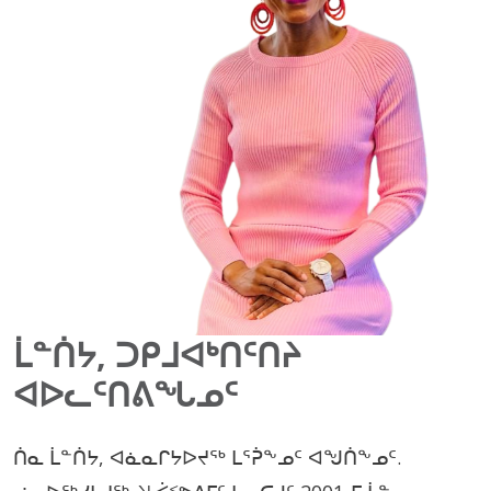
ᒫᓐᑏᔭ, ᑐᑭᒧᐊᒃᑎᑦᑎᔨ
ᐊᐅᓚᑦᑎᕕᖓᓄᑦ
ᑏᓇ ᒫᓐᑏᔭ, ᐊᓈᓇᒋᔭᐅᔪᖅ ᒪᕐᕉᖕᓄᑦ ᐊᖑᑏᖕᓄᑦ.