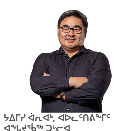
ᔭᐃᒥᓯ ᐋᕆᐊᒃ, ᐊᐅᓚᑦᑎᕕᖕᒥᑦ
ᐊᖓᔪᖄᖅ ᑐᒡᓕᐊ