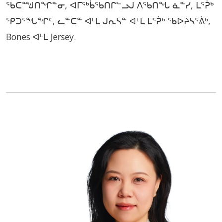
ᖃᑕᙳᑎᖏᓐᓂ, ᐊᒥᖅᑳᖃᑎᒋᓪᓗᒍ ᐱᖃᑎᖓ ᓈᓐᓯ, ᒪᕐᕉᒃ
ᕿᑐᕐᖓᖏᑦ, ᓚᓐᑕᓐ ᐊᒻᒪ ᒍᕆᓴᓐ ᐊᒻᒪ ᒪᕐᕉᒃ ᖃᐅᔨᓴᕐᕖᒃ,
Bones ᐊᒻᒪ Jersey.