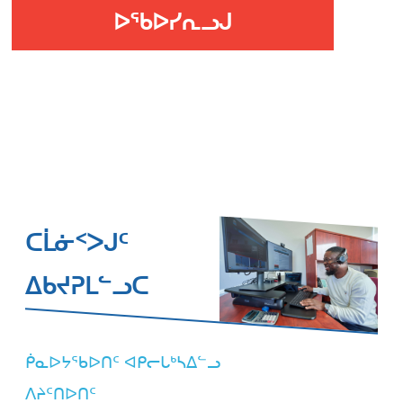
ᐅᖃᐅᓯᕆᓗᒍ
ᑕᒫᓃᑉᐳᒍᑦ
ᐃᑲᔪᕈᒪᓪᓗᑕ
ᑮᓇᐅᔭᖃᐅᑎᑦ ᐊᑭᓕᒐᒃᓴᐃᓪᓗ
ᐱᔨᑦᑎᐅᑎᑦ