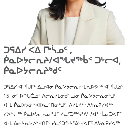
ᑐᕋᐃᓯ ᐸᐃ ᒥᒃᓵᓄᑦ ,
ᑮᓇᐅᔭᓕᕆᔨ/ᐊᖓᔪᖅᑳᑉ ᑐᒡᓕᐊ,
ᑮᓇᐅᔭᓕᕆᔨᒃᑯᑦ
ᑐᕋᐃᓯ ᐊᕐᕌᒍᒥᑦ ᐃᓗᐊᓂ ᑮᓇᐅᔭᓕᕆᔨᒻᒪᕆᐅᕗᖅ ᐊᕐᕌᒍᓄᑦ
15−ᓂᒃ ᐅᖓᑖᓄᑦ ᐱᓕᕆᓯᒪᓂᑰᓪᓗᓂ ᑮᓇᐅᔭᓕᕆᓂᕐᒧᑦ
ᐊᒻᒪ ᑮᓇᐅᔭᓂᒃ ᐊᐅᓚᑦᑎᓂᕐᒧᑦ. ᐱᓯᒪᔪᖅ ᐱᔭᕇᕈᓯᐊᖅ
ᓯᕗᓪᓕᖅ ᑮᓇᐅᔭᓕᕆᓂᕐᒧᑦ ᓯᓚᑦᑐᖅᓴᕐᕕᒡᔪᐊᖅ ᒫᓂᑑᐸᒥᑦ
ᐊᒻᒪ ᐃᓕᓴᕆᔭᐅᔾᔪᑎᒥᒃ ᓯᓚᑦᑐᖅᓴᕐᕕᒡᔪᐊᒥᑦ ᐱᔭᕇᕈᓯᐊᖅ