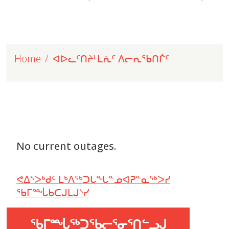
Home
ᐊᐅᓚᑦᑎᔨᒻᒪᕇᑦ ᐱᓕᕆᖃᑎᒌᑦ
No current outages.
ᕙᐃᔅᐳᒃᑯᑦ ᒪᒃᐱᖅᑐᒐᖓᓐᓄᐊᕈᓐᓇᖅᐳᓯ
ᖃᒥᙶᑲᑕᒍᒪᒍᔅᓯ
ᖃᒥᙶᖅᑐᖃᓕᕐᓂᕐᑎᓪᓗᒍ