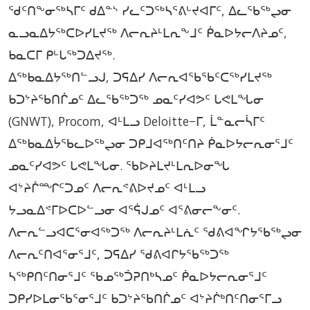
ᖁᑦᑎᖕᓂᖅᓴᒥᑦ ᑯᐃᓐᔅ ᓯᓚᑦᑐᖅᓴᕐᕕᒡᔪᐊᒥᑦ, ᐃᓚᖃᖅᖢᓂ
ᓇᓗᓇᐃᔭᖅᑕᐅᓯᒪᔪᖅ ᐱᓕᕆᔨᒻᒪᕆᖕᒧᑦ ᑮᓇᐅᔭᓕᐱᔨᓄᑦ,
ᑲᓇᑕᒥ ᑭᒡᒐᖅᑐᐃᔪᖅ.
ᐃᖅᑲᓇᐃᔭᖅᑎᓪᓗᒍ, ᑐᕋᐃᓯ ᐱᓕᕆᐊᖃᖃᑦᑕᖅᓯᒪᔪᖅ
ᑲᑐᔾᔨᖃᑎᒌᓄᑦ ᐃᓚᖃᖅᑐᖅ ᓄᓇᑦᓯᐊᕗᑦ ᒐᕙᒪᖓᓂ
(GNWT), Procom, ᐊᒻᒪᓗ Deloitte−ᒥ, ᒫᓐᓇᓕᓵᒥᑦ
ᐃᖅᑲᓇᐃᔮᖃᓚᐅᖅᖢᓂ ᑐᑭᒧᐊᖅᑎᑦᑎᔨ ᑮᓇᐅᔭᓕᕆᓂᕐᒧᑦ
ᓄᓇᑦᓯᐊᕗᑦ ᒐᕙᒪᖓᓂ. ᖃᐅᔨᒪᔪᒻᒪᕆᐅᓂᖓ
ᐊᔾᔨᒌᙱᑦᑐᓄᑦ ᐱᓕᕆᕝᕕᐅᔪᓄᑦ ᐊᒻᒪᓗ
ᔭᓗᓇᐃᕝᒥᐅᑕᐅᓪᓗᓂ ᐊᕐᕌᒍᓄᑦ ᐊᕐᕕᓂᓕᖕᓂᑦ.
ᐱᓕᕆᓪᓗᐊᑕᕐᓂᐊᖅᑐᖅ ᐱᓕᕆᔨᒻᒪᕇᑦ ᖁᕕᐊᖏᔭᖃᖅᖢᓂ
ᐱᓕᕆᑦᑎᐊᕐᓂᕐᒧᑦ, ᑐᕋᐃᓯ ᖁᕕᐊᒋᔭᖃᖅᑐᖅ
ᓴᖅᑭᑎᑦᑎᓂᕐᒧᑦ ᖃᓄᖅᑑᕈᑎᒃᓴᓄᑦ ᑮᓇᐅᔭᓕᕆᓂᕐᒧᑦ
ᑐᑭᓯᐅᒪᓂᖃᕐᓂᕐᒧᑦ ᑲᑐᔾᔨᖃᑎᒌᓄᑦ ᐊᔾᔨᒌᒃᑎᑦᑎᓂᕐᒥᓗ