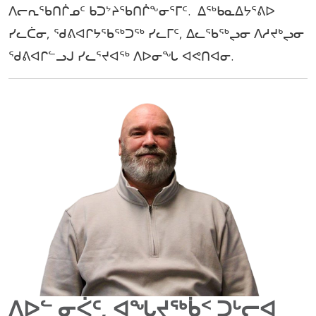
ᐱᓕᕆᖃᑎᒌᓄᑦ ᑲᑐᔾᔨᖃᑎᒌᖕᓂᕐᒥᑦ. ᐃᖅᑲᓇᐃᔭᕐᕕᐅ
ᓯᓚᑖᓂ, ᖁᕕᐊᒋᔭᖃᖅᑐᖅ ᓯᓚᒥᑦ, ᐃᓚᖃᖅᖢᓂ ᐱᓱᔪᒃᖢᓂ
ᖁᕕᐊᒋᓪᓗᒍ ᓯᓚᕐᔪᐊᖅ ᐱᐅᓂᖓ ᐊᕙᑎᐊᓂ.
ᐱᐅᓪ ᓂᐹᑦ, ᐊᖓᔪᖅᑳᑉ ᑐᒡᓕᐊ