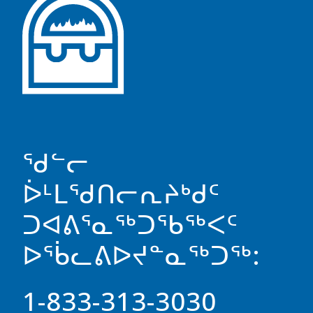
ᖁᓪᓕ
ᐆᒻᒪᖁᑎᓕᕆᔨᒃᑯᑦ
ᑐᐊᕕᕐᓇᖅᑐᖃᖅᐸᑦ
ᐅᖄᓚᕕᐅᔪᓐᓇᖅᑐᖅ:
1-833-313-3030