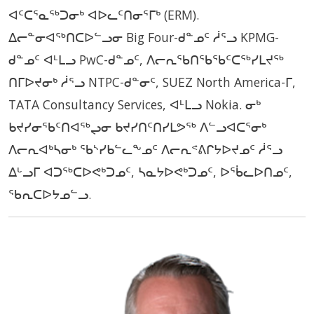
ᐊᑦᑕᕐᓇᖅᑐᓂᒃ ᐊᐅᓚᑦᑎᓂᕐᒥᒃ (ERM).
ᐃᓕᓐᓂᐊᖅᑎᑕᐅᓪᓗᓂ Big Four-ᑯᓐᓄᑦ ᓲᕐᓗ KPMG-
ᑯᓐᓄᑦ ᐊᒻᒪᓗ PwC-ᑯᓐᓄᑦ, ᐱᓕᕆᖃᑎᖃᖃᑦᑕᖅᓯᒪᔪᖅ
ᑎᒥᐅᔪᓂᒃ ᓲᕐᓗ NTPC-ᑯᓐᓂᑦ, SUEZ North America-ᒥ,
TATA Consultancy Services, ᐊᒻᒪᓗ Nokia. ᓂᒃ
ᑲᔪᓯᓂᖃᑦᑎᐊᖅᖢᓂ ᑲᔪᓯᑎᑦᑎᓯᒪᕗᖅ ᐱᓪᓗᐊᑕᕐᓂᒃ
ᐱᓕᕆᐊᒃᓴᓂᒃ ᖃᔅᓯᑲᓪᓚᖕᓄᑦ ᐱᓕᕆᕝᕕᒋᔭᐅᔪᓄᑦ ᓲᕐᓗ
ᐃᒡᓗᒥ ᐊᑐᖅᑕᐅᕙᒃᑐᓄᑦ, ᓴᓇᔭᐅᕙᒃᑐᓄᑦ, ᐅᖄᓚᐅᑎᓄᑦ,
ᖃᕆᑕᐅᔭᓄᓪᓗ.