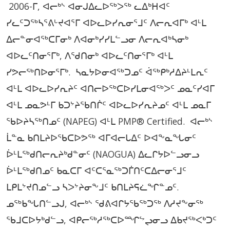
2006-ᒥ, ᐊᓕᒃᔅ ᐊᓂᒍᐃᓚᐅᖅᐳᖅ ᓚᐃᒃᕼᐊᑦ
ᓯᓚᑦᑐᖅᓴᕐᕕᒡᔪᐊᕐᒥ ᐊᐅᓚᐅᓯᕆᓂᕐᒧᑦ ᐱᓕᕆᐊᒥᒃ ᐊᒻᒪ
ᐃᓕᓐᓂᐊᖅᑕᒥᓂᒃ ᐱᐊᓂᒃᓯᓯᒪᓪᓗᓂ ᐱᓕᕆᐊᒃᓴᓂᒃ
ᐊᐅᓚᑦᑎᓂᕐᒥᒃ, ᐱᖁᑎᓂᒃ ᐊᐅᓚᑦᑎᓂᕐᒥᒃ ᐊᒻᒪ
ᓯᕗᓕᖅᑎᐅᓂᕐᒥᒃ. ᓴᓇᔭᐅᓂᐊᖅᑐᓄᑦ ᐋᖅᑭᒃᓱᐃᔨᒻᒪᕆᑦ
ᐊᒻᒪ ᐊᐅᓚᐅᓯᕆᔨᑦ ᐊᑎᓕᐅᖅᑕᐅᓯᒪᓂᐊᖅᐳᑦ ᓄᓇᑦᓯᐊᒥ
ᐊᒻᒪ ᓄᓇᕗᒻᒥ ᑲᑐᔾᔨᖃᑎᒌᑦ ᐊᐅᓚᐅᓯᕆᔨᓄᑦ ᐊᒻᒪ ᓄᓇᒥ
ᖃᐅᔨᓴᖅᑎᓄᑦ (NAPEG) ᐊᒻᒪ PMP® Certified. ᐊᓕᒃᔅ
ᒫᓐᓇ ᑲᑎᒪᔨᐅᖃᑕᐅᕗᖅ ᐊᒥᐊᓕᒐᐃᑦ ᐅᐊᖕᓇᖓᓂᑦ
ᐆᒻᒪᖅᑯᑎᓕᕆᔨᒃᑯᓐᓂᑦ (NAOGUA) ᐃᓚᒋᔭᐅᓪᓗᓂᓗ
ᐆᒻᒪᖅᑯᑎᓄᑦ ᑲᓇᑕᒥ ᐊᑦᑕᕐᓇᖅᑐᒦᑎᑦᑕᐃᓕᓂᕐᒧᑦ
ᒪᑭᒪᔾᔪᑎᓄᓪᓗ ᓴᐳᔾᔨᓂᖕᒧᑦ ᑲᑎᒪᔨᕋᓛᖏᓐᓄᑦ.
ᓄᖅᑲᖓᑎᓪᓗᒍ, ᐊᓕᒃᔅ ᖁᕕᐊᒋᔭᖃᖅᑐᖅ ᐱᓱᔪᖕᓂᖅ
ᖃᒧᑕᐅᔭᒃᑯᓪᓗ, ᐊᑭᓕᖅᓱᖅᑕᐅᙱᖦᖢᓂᓗ ᐃᑲᔪᖅᐸᒃᑐᑦ