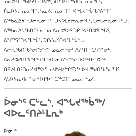
ᓄᓇᕗᒻᒥ. ᖃᐅᔨᒪᑦᑎᐊᖅᖢᑎᒃ ᐆᒻᒪᖅᑯᑎᓕᕆᓂᕐᒥᑦ,
ᑮᓇᐅᔭᓕᕆᓂᕐᒥᑦ, ᓴᓇᔪᓕᕆᓂᕐᒥᑦ, ᐊᖓᔪᖅᑳᖃᕐᕕᖕᒥᑦ,
ᐃᖅᑲᓇᐃᔭᖅᑐᓕᕆᓂᕐᒥᑦ, ᑐᓴᐅᒪᔪᓕᕆᓂᕐᒥᑦ, ᒪᓕᒐᓕᕆᓂᕐᒥᒡᓗ,
ᐃᖅᑲᓇᐃᔭᖃᑎᒌᑦ ᓇᓗᓇᐃᕆᕙᒃᐳᑦ ᑐᑭᒧᐊᑦᑎᐊᕐᒪᖔᑦ,
ᐃᖏᕐᕋᑦᑎᐊᕐᒪᖔᑦ, ᑐᑭᓯᓇᑦᑎᐊᕐᒪᖔᓪᓗ
ᐱᓕᕆᖃᑎᖃᕐᓂᒋᔭᖏᑦ ᓄᓇᓕᖕᓂᑦ ᐱᔨᑦᑎᖅᑕᑦᑎᓐᓂᒃ.
ᐱᓇᓱᐊᕈᑎᒋᔭᖏᑦ ᑎᒥᖁᑖᓂ ᐃᖏᕐᕋᑦᑎᐊᖅᑎᑦᑎᕗᖅ
ᑎᑭᐅᒪᑎᑦᑎᓇᓱᐊᖅᐳᕐᓗ ᐊᔾᔨᐅᖏᑦᑐᖅ ᐆᒻᒪᖅᑯᑎᖃᕐᓂᕐᒧᑦ
ᐱᔭᐅᔭᕆᐊᓕᖕᓂᒃ ᐅᑭᐅᖅᑕᖅᑐᒥᑦ ᓄᓇᓕᖕᓄᑦ.
ᐆᓂᔅᑦ ᑕᒡᓚᔅ, ᐊᖓᔪᖅᑳᖅ/
ᐊᐅᓚᑦᑎᔨᒻᒪᕆᒃ
ᐆᓂᔅᑦ