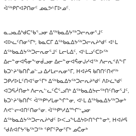
ᐋᖅᑭᒋᐊᕈᑎᓂᑦ ᓄᓇᕗᒻᒥᐅᓄᑦ.
ᓇᓗᓇᐃᒃᑯᑕᖃᕐᓗᓂ ᐃᖅᑲᓇᐃᔭᖅᑐᓕᕆᓂᕐᒧᑦ
ᐊᐅᓚᑦᑎᓂᕐᒥᒃ, ᑲᓇᑕᒥ ᐃᖅᑲᓇᐃᔭᖅᑐᓕᕆᔨᒃᑯᑦ ᐊᒻᒪ
ᐃᖅᑲᓇᐃᔭᖅᑐᓕᕆᓂᕐᒧᑦ ᒪᓕᒐᐃᑦ, ᐊᒻᒪᓗᑦᑕᐅᖅ
ᐃᓕᓐᓂᐊᕌᓂᖕᓂᑰᓗᓂ ᐃᓕᓐᓂᐊᕌᓂᒍᓯᐊᖅ ᐱᓕᕆᕝᕕᖕᒥ
ᑲᑐᔾᔨᖃᑎᒌᓄᓪᓗ ᐃᓱᒪᓕᕆᓂᕐᒥ, ᕼᐊᔨᕋ ᑲᑎᑎᑦᑎᔪᖅ
ᑐᑭᓯᐅᒪᑦᑎᐊᕐᓂᕐᒥᒃ ᐃᖅᑲᓇᐃᔭᖅᑐᓕᕆᔨᒃᑯᑦ ᐱᐅᓛᒃᑯᑦ
ᐊᑐᕋᓲᑎᓂᒃ ᐱᓕᕆᓪᓚᑦᑖᕐᓗᑎᒃ ᐃᖅᑲᓇᐃᔭᓕᖅᑎᑦᑎᓂᕐᒧᑦ,
ᑲᑐᔾᔨᖃᑎᒌᑦ ᐋᖅᑭᒃᓯᒪᓂᖏᓐᓂ, ᐊᒻᒪ ᐃᖅᑲᓇᐃᔭᖅᑐᓂᒃ
ᐱᕙᓪᓕᐊᑎᑦᑎᓂᕐᓂ. ᐋᖅᑭᒃᓱᐃᙱᖦᖢᓂ
ᐃᖅᑲᓇᐃᔭᖅᑐᓕᕆᔨᒃᑯᑦ ᐅᐸᓗᖓᐃᔭᐅᑎᖏᓐᓂᒃ, ᕼᐊᔨᕋ
ᖁᕕᐊᒋᔭᖃᖅᑐᖅ ᕿᒥᕐᕈᓂᕐᒥᒃ ᓄᑖᓂᒃ