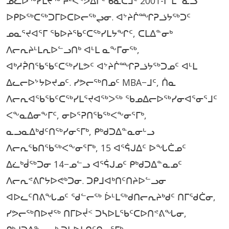
ᓅᓚᐅᖅᓯᒪᔪᖅ ᔨᒻᐹᑉᕗᐃᒥᑦ ᑲᓇᑕᒧᑦ 2001-ᒥ ᒫᓐᓇᓗ
ᐅᑭᐅᖅᑕᖅᑐᒥᐅᑕᐅᓕᖅᖢᓂ. ᐊᔾᔨᒌᙱᕈᓘᔭᖅᑐᑦ
ᓄᓇᕐᔪᐊᕐᒥ ᖃᐅᔨᖃᑦᑕᖅᓯᒪᔭᖏᑦ, ᑕᒪᐃᓐᓂᒃ
ᐱᓕᕆᔨᒻᒪᕆᐅᓪᓗᑎᒃ ᐊᒻᒪ ᓇᖕᒥᓂᖅ,
ᐊᒃᓱᕉᑎᖃᖃᑦᑕᖅᓯᒪᕗᑦ ᐊᔾᔨᒌᙱᕈᓘᔭᖅᑐᓄᑦ ᐊᒻᒪ
ᐃᓚᓕᐅᔾᔭᐅᔪᓄᑦ. ᓯᕗᓕᖅᑎᓄᑦ MBA−ᒧᑦ, ᑏᓇ
ᐱᓕᕆᐊᖃᖃᑦᑕᖅᓯᒪᕐᔪᐊᖅᐳᖅ ᖃᓄᐃᓕᐅᖅᓯᓂᐊᕐᓂᕐᒧᑦ
ᐸᖕᓇᐃᓂᖕᒥᑦ, ᓂᐅᕐᕈᑎᖃᖅᐸᖕᓂᕐᒥᒃ,
ᓇᓗᓇᐃᒃᑯᑦᑎᖅᓯᓂᕐᒥᒃ, ᑭᒃᑯᑐᐃᓐᓇᓂᒡᓗ
ᐱᓕᕆᖃᑎᖃᖅᐸᖕᓂᕐᒥᒃ, 15 ᐊᕐᕌᒍᐃᑦ ᐅᖓᑖᓄᑦ
ᐃᓛᒃᑰᖅᑐᓂ 14−ᓄᓪᓗ ᐊᕐᕌᒍᓄᑦ ᑭᒃᑯᑐᐃᓐᓇᓄᑦ
ᐱᓕᕆᕝᕕᒋᔭᐅᕙᒃᑐᓂ. ᑐᑭᒧᐊᒃᑎᑦᑎᔨᐅᓪᓗᓂ
ᐊᐅᓚᑦᑎᕕᖓᓄᑦ ᖁᓪᓕᖅ ᐆᒻᒪᖅᑯᑎᓕᕆᔨᒃᑯᑦ ᑎᒥᖁᑖᓂ,
ᓯᕗᓕᖅᑎᐅᔪᖅ ᑎᒥᐅᔫᑉ ᑐᓴᐅᒪᖃᑦᑕᐅᑎᕝᕕᖓᓂ,