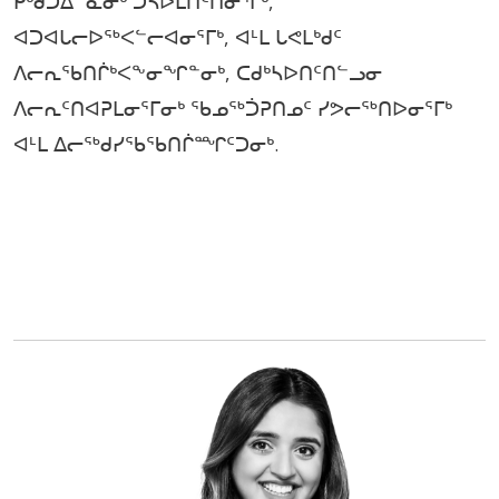
ᑭᒃᑯᑐᐃᓐᓇᓂᒃ ᑐᓴᐅᒪᑎᑦᑎᓂᕐᒥᒃ,
ᐊᑐᐊᒐᓕᐅᖅᐸᓪᓕᐊᓂᕐᒥᒃ, ᐊᒻᒪ ᒐᕙᒪᒃᑯᑦ
ᐱᓕᕆᖃᑎᒌᒃᐸᖕᓂᖏᓐᓂᒃ, ᑕᑯᒃᓴᐅᑎᑦᑎᓪᓗᓂ
ᐱᓕᕆᑦᑎᐊᕈᒪᓂᕐᒥᓂᒃ ᖃᓄᖅᑑᕈᑎᓄᑦ ᓯᕗᓕᖅᑎᐅᓂᕐᒥᒃ
ᐊᒻᒪ ᐃᓕᖅᑯᓯᖃᖃᑎᒌᙱᑦᑐᓂᒃ.