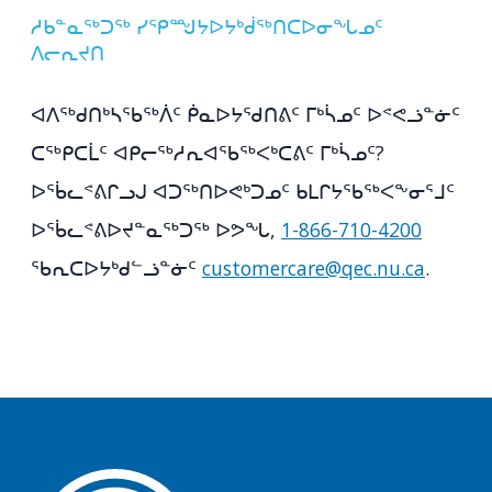
ᓱᑲᓐᓇᖅᑐᖅ ᓯᕿᙳᔭᐅᔭᒃᑰᖅᑎᑕᐅᓂᖓᓄᑦ
ᐱᓕᕆᔪᑎ
ᐊᐱᖅᑯᑎᒃᓴᖃᖅᐲᑦ ᑮᓇᐅᔭᖁᑎᕕᑦ ᒥᒃᓵᓄᑦ ᐅᕝᕙᓘᓐᓃᑦ
ᑕᖅᑭᑕᒫᑦ ᐊᑭᓕᖅᓱᕆᐊᖃᖅᐸᒃᑕᕕᑦ ᒥᒃᓵᓄᑦ?
ᐅᖄᓚᕝᕕᒋᓗᒍ ᐊᑐᖅᑎᐅᕙᒃᑐᓄᑦ ᑲᒪᒋᔭᖃᖅᐸᖕᓂᕐᒧᑦ
ᐅᖄᓚᕝᕕᐅᔪᓐᓇᖅᑐᖅ ᐅᕗᖓ,
1-866-710-4200
ᖃᕆᑕᐅᔭᒃᑯᓪᓘᓐᓃᑦ
customercare@qec.nu.ca
.