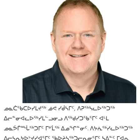
ᓄᓇᑖᖃᑕᐅᓯᒪᔪᖅ ᓅᕙ ᓯᑰᓴᒥᑦ, ᐱᕈᖅᓴᓚᐅᖅᑐᖅ
ᐃᓕᓐᓂᐊᓚᐅᖅᓯᒪᓪᓗᓂᓗ ᐱᖅᑯᓯᑐᖃᕐᒥᑦ ᐊᒻᒪ
ᓄᓇᕘᒦᙶᖅᑐᒥᑦ ᒥᒃ’ᒫᖅ ᐃᓄᖏᓐᓂᑦ. ᐱᔭᕇᖅᓯᓚᐅᖅᑐᖅ
ᐃᓕᓴᕆᔭᐅᔾᔪᓯᐊᕐᒥᑦ ᖃᐅᔨᓴᖅᑐᓕᕆᓂᕐᒥᑦ ᓴᐃᓐᑦ ᒥᐊᕆ