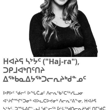
ᕼᐊᔨᕋ ᓴᔾᔭᑦ ("Haj-ra"),
ᑐᑭᒧᐊᒃᑎᑦᑎᔨ
ᐃᖅᑲᓇᐃᔭᖅᑐᓕᕆᔨᒃᑯᓐᓄᑦ
ᐅᑭᐅᑦ ᖁᓕᑦ ᐅᖓᑖᓄᑦ ᐱᓕᕆᖃᑦᑕᖅᓯᒪᓗᓂ
ᐊᔾᔨᒌᙱᑦᑐᓂᒃ ᐊᐅᓚᑕᐅᔪᓂᒃ ᐱᓕᕆᕝᕕᖕᓂ, ᕼᐊᔨᕋ
ᓴᔾᔭᑦ, ᑐᙵᕕᒋᓪᓗᒍ ᖁᓪᓕᖅ ᐆᒻᒪᖅᑯᑎᓕᕆᔨᒃᑯᑦ ᑎᒥᖁᑖ