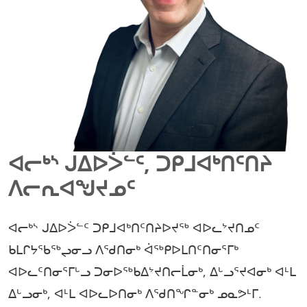
ᐊᓕᒃᔅ ᒍᐃᐅᐴᓪᑦ, ᑐᑭᒧᐊᒃᑎᑦᑎᔨ
ᐱᓕᕆᐊᖑᔪᓄᑦ
ᐊᓕᒃᔅ ᒍᐃᐅᐴᓪᑦ ᑐᑭᒧᐊᒃᑎᑦᑎᔨᐅᔪᖅ ᐊᐅᓚᔾᔪᑎᓄᑦ
ᑲᒪᒋᔭᖃᖅᖢᓂᓗ ᐱᖁᑎᓂᒃ ᐋᖅᑭᐅᒪᑎᑦᑎᓂᕐᒥᒃ
ᐊᐅᓚᑦᑎᓂᕐᒥᒡᓗ ᑐᓂᐅᖅᑲᐃᔾᔪᑎᓕᒫᓂᒃ, ᐃᒡᓗᕐᔪᐊᓂᒃ ᐊᒻᒪ
ᐃᒡᓗᓂᒃ, ᐊᒻᒪ ᐊᐅᓚᐅᑎᓂᒃ ᐱᖁᑎᖏᓐᓂᒃ ᓄᓇᕗᒻᒥ.