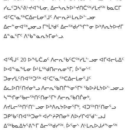
ᓯᓚᑦᑐᓴᕐᕕᒡᔪᐊᖓᓂ, ᐃᓕᓴᕆᔭᐅᔾᔪᑎᑖᖅᓯᒪᔪᖅ ᑲᓇᑕᒥ
ᐊᑦᑕᕐᓇᖅᑕᐃᓕᒪᓂᕐᒧᑦ ᐱᓕᕆᔨᒻᒪᕆᐅᓪᓗᓂ
ᐃᓕᓐᓂᐊᖅᖢᓂᓗ ᒥ’ᒃᒫᒃᑯᑦ ᐃᓕᖅᑯᓯᖏᓐᓂ ᐅᒃᐱᕆᔭᐅᔪᒥ
ᐃᓐᓇᕐᒥᑦ ᐱᖃᓐᓇᕆᔭᒥᓂᒡᓗ.
ᐊᕐᕌᒍᑦ 20 ᐅᖓᑖᓄᑦ ᐱᓕᕆᖃᑦᑕᖅᓯᒪᓪᓗᓂ ᐊᒥᐊᓕᒐᐃᑦ
ᐅᐊᖕᓇᖓᓂ ᐆᒻᒪᖅᑯᑎᓕᕆᓂᕐᒥ, ᐆᕐᓂᔅᑦ
ᑐᓂᓯᒪᑦᑎᐊᖅᑐᖅ ᐊᑦᑕᕐᓇᖅᑕᐃᓕᒪᓂᕐᒧᑦ
ᐃᓚᐅᑎᑦᑎᔪᓂᒃᓗ ᐱᓕᕆᖃᑎᒌᖕᓂᕐᒥᒃ ᖃᐅᔨᒪᔭᐅᓪᓗᓂᓗ
ᓴᙱᓂᖃᓕᖅᑎᑦᑎᓂᕐᒥᒃ ᐱᓕᕆᖃᑎᒌᓂᒃ,
ᐱᔪᒪᓕᖅᑎᑦᑎᓪᓗᓂ ᐅᒃᐱᕆᔭᐅᓂᕐᒥᒃ, ᐊᑐᖅᑎᑦᑎᓂᕐᓗ
ᑐᑭᖃᑦᑎᐊᖅᑐᓂᒃ ᐊᓯᔾᔨᕈᑎᓂᒃ ᐱᐅᓯᒋᐊᖁᓪᓗᒍ
ᐃᖅᑲᓇᐃᔭᕐᕕᖕᒥ ᐃᓕᖅᑯᓯᖅ. ᐆᕐᓂᔅ ᐱᒻᒪᕆᐅᒍᓱᖕᓂᖅ