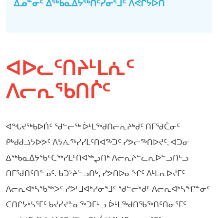
ᐃᓄᓐᓂᑦ ᐃᖅᑲᓇᐃᔭᖅᑎᑦᓯᓂᕐᒧᑦ ᐱᕙᒌᔭᐅᑎ
ᐊᐅᓚᑦᑎᔨᒻᒪᕇᑦ
ᐱᓕᕆᖃᑎᒌᑦ
ᐊᖓᔪᖅᑲᐅᑏᑦ ᖁᓪᓕᖅ ᐆᒻᒪᖅᑯᑎᓕᕆᔨᒃᑯᑦ ᑎᒥᖁᑖᓂᑦ
ᑭᒃᑯᑯᓘᔭᐅᕗᑦ ᐱᔭᕇᖅᓯᓯᒪᑦᑎᐊᖅᑐᑦ ᓯᕗᓕᖅᑎᐅᔪᑦ, ᐊᑐᓂ
ᐃᖅᑲᓇᐃᔭᖃᑦᑕᖅᓯᒪᑦᑎᐊᖅᖢᑎᒃ ᐱᓕᕆᔨᓪᓚᕆᐅᓪᓗᑎᒡᓗ
ᑎᒥᖁᑎᑦᑎᓐᓄᑦ. ᑲᑐᔾᔨᓪᓗᑎᒃ, ᓯᕗᑎᐅᓂᖏᑦ ᐱᒻᒪᕆᐅᔪᒥᑦ
ᐱᓕᕆᐊᒃᓴᖃᖅᐳᑦ ᓯᕗᒻᒧᐊᒃᓯᓂᕐᒧᑦ ᖁᓪᓕᒃᑯᑦ ᐱᓕᕆᐊᒃᓴᖏᓐᓂᑦ
ᑕᑎᒋᔭᒃᓴᕐᒥᑦ ᑲᔪᓯᔪᓐᓇᖅᑐᒥᒡᓗ ᐆᒻᒪᖅᑯᑎᖃᖅᑎᑦᑎᓂᕐᒥᑦ