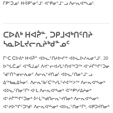
ᒥᑭᑦᑐᓄᑦ ᕼᐋᑭᕐᓂᕐᒧᑦ ᐊᕿᓂᕐᒧᓪᓗ ᐱᓕᕆᐊᒃᓴᓄᑦ.
ᑕᐅᕕᒃ ᕼᐊᕉᓐ, ᑐᑭᒧᐊᒃᑎᑦᑎᔨ
ᓴᓇᐅᒪᔪᓕᕆᔨᒃᑯᓐᓄᑦ
ᒥᔅᑕ ᑕᐅᕕᒃ ᕼᐊᕉᓐ ᐊᐅᓚᑦᑎᔨᐅᔪᖅ ᐊᐅᓚᐅᓯᕆᓂᕐᒧᑦ. 20
ᐅᖓᑖᓄᑦ ᐊᕐᕌᒍᓄᑦ ᐱᕙᓪᓕᐊᓯᒪᑦᑎᐊᖅᑐᖅ ᐊᔾᔨᒌᖏᑦᑐᓂ
ᖁᑦᑎᖕᓂᓕᕇᓂᑦ ᐱᓕᕆᔾᔪᑎᓄᑦ ᐊᐅᓚᑦᑎᓂᕐᒧᓪᓗ
ᐃᖅᑲᓇᐃᔮᓂᑦ. ᐱᓕᕆᖃᑦᑕᖅᓯᒪᕐᔪᐊᖅᐳᖅ ᐱᓕᕆᐊᒃᓴᓂᒃ
ᐊᐅᓚᑦᑎᓂᕐᒥᒃ ᐊᒻᒪ ᐱᓕᕆᐊᒃᓴᓂᒃ ᐋᖅᑭᒃᓱᐃᔨᓂᒃ
ᐊᔾᔨᒌᙱᑦᑐᓂᒃ ᐆᒻᒪᖅᑯᑎᓕᕆᔾᔪᑎᓂᒃ ᐱᓕᕆᐊᒃᓴᓂᒃ.
ᐊᔾᔨᐅᖏᑦᑐᒃᑯᑦ ᐱᓕᕆᐊᒃᓴᓂᒃ ᐊᐅᓚᑦᑎᓂᕐᒥᒃ, ᐊᑭᑐᔫᑎᓂᒃ