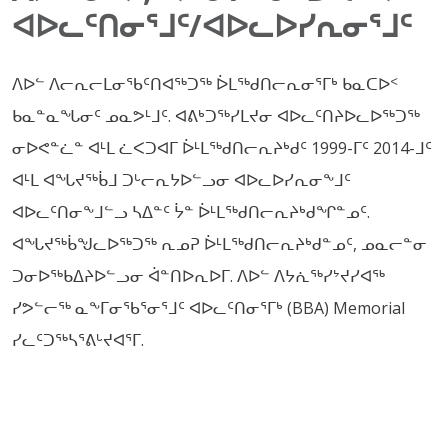
ᐊᐅᓚᑦᑎᓂᕐᒧᑦ/ᐊᐅᓚᐅᓯᕆᓂᕐᒧᑦ
ᐱᐅᓪ ᐱᓕᕆᓕᒪᓂᖃᑦᑎᐊᖅᑐᖅ ᐆᒪᖅᑯᑎᓕᕆᓂᕐᒥᒃ ᑲᓇᑕᐅᑉ
ᑲᓇᓐᓇᖓᓂᑦ ᓄᓇᕗᒻᒧᑦ. ᐊᕕᒃᑐᖅᓯᒪᔪᓂ ᐊᐅᓚᑦᑎᔨᐅᓚᐅᖅᑐᖅ
ᓂᐅᕙᓐᓛᓐ ᐊᒻᒪ ᓛᐸᑐᐊᒥ ᐆᒻᒪᖅᑯᑎᓕᕆᔨᒃᑯᑦ 1999-ᒥᑦ 2014-ᒧᑦ
ᐊᒻᒪ ᐊᖓᔪᖅᑳᒧ ᑐᒡᓕᕆᔭᐅᓪᓗᓂ ᐊᐅᓚᐅᓯᕆᓂᖕᒧᑦ
ᐊᐅᓚᑦᑎᓂᖕᒧᓪᓗ ᓴᐃᓐᑦ ᔮᓐ ᐆᒻᒪᖅᑯᑎᓕᕆᔨᒃᑯᖏᓐᓄᑦ.
ᐊᖓᔪᖅᑳᖑᓚᐅᖅᑐᖅ ᕆᓄᕈ ᐆᒻᒪᖅᑯᑎᓕᕆᔨᒃᑯᓐᓄᑦ, ᓄᓇᓕᓐᓂ
ᑐᓂᐅᖅᑲᐃᔨᐅᓪᓗᓂ ᐋᓐᑎᐅᕆᐅᒥ. ᐱᐅᓪ ᐱᔭᕇᖅᓯᔾᔪᓯᐊᖅ
ᓯᕗᓪᓕᖅ ᓇᖕᒥᓂᖃᕐᓂᕐᒧᑦ ᐊᐅᓚᑦᑎᓂᕐᒥᒃ (BBA) Memorial
ᓯᓚᑦᑐᖅᓴᕐᕕᒡᔪᐊᕐᒥ.