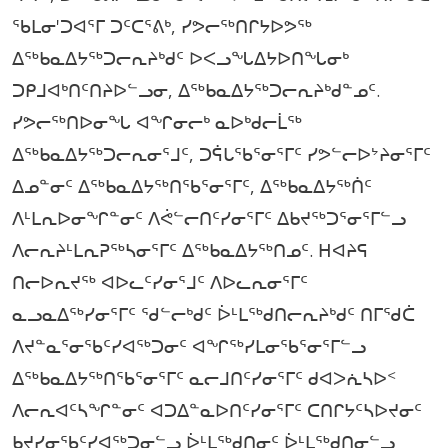
ᖃᒪᓂ'ᑐᐊᕐᒥ ᑐᑦᑕᕐᕕᒃ, ᓯᕗᓕᖅᑎᒋᔭᐅᕗᖅ
ᐃᖅᑲᓇᐃᔭᖅᑐᓕᕆᔨᒃᑯᑦ ᐅᐸᓗᖓᐃᔭᐅᑎᖓᓂᒃ
ᑐᑭᒧᐊᒃᑎᑦᑎᔨᐅᓪᓗᓂ, ᐃᖅᑲᓇᐃᔭᖅᑐᓕᕆᔨᒃᑯᓐᓄᑦ.
ᓯᕗᓕᖅᑎᐅᓂᖓ ᐊᖏᓂᓕᒃ ᓇᐅᒃᑯᓕᒫᖅ
ᐃᖅᑲᓇᐃᔭᖅᑐᓕᕆᓂᕐᒧᑦ, ᑐᕌᒐᖃᕐᓂᕐᒥᑦ ᓯᕗᓪᓕᐅᔾᔨᓂᕐᒥᑦ
ᐃᓄᓐᓂᑦ ᐃᖅᑲᓇᐃᔭᖅᑎᖃᕐᓂᕐᒥᑦ, ᐃᖅᑲᓇᐃᔭᖅᑏᑦ
ᐱᒻᒪᕆᐅᓂᖏᓐᓂᑦ ᐱᕚᓪᓕᑎᑦᓯᓂᕐᒥᑦ ᐃᑲᔪᖅᑐᕐᓂᕐᒥᓪᓗ
ᐱᓕᕆᔨᒻᒪᕆᕈᖅᓴᓂᕐᒥᑦ ᐃᖅᑲᓇᐃᔭᖅᑎᓄᑦ. ᕼᐊᔨᕋ
ᑎᓕᐅᕆᔪᖅ ᐊᐅᓚᑦᓯᓂᕐᒧᑦ ᐱᐅᓚᕆᓂᕐᒥᑦ
ᓇᓗᓇᐃᖅᓯᓂᕐᒥᑦ ᖁᓪᓕᒃᑯᑦ ᐆᒻᒪᖅᑯᑎᓕᕆᔨᒃᑯᑦ ᑎᒥᖁᑖ
ᐱᔪᓐᓇᕐᓂᖃᑦᓯᐊᖅᑐᓂᑦ ᐊᖏᖅᓯᒪᓂᖃᕐᓂᕐᒥᓪᓗ
ᐃᖅᑲᓇᐃᔭᖅᑎᖃᕐᓂᕐᒥᑦ ᓇᓕᒧᑎᑦᓯᓂᕐᒥᑦ ᑯᐊᐳᕇᓴᐅᑉ
ᐱᓕᕆᐊᑦᓴᖏᓐᓂᑦ ᐊᑐᐃᓐᓇᐅᑎᑦᓯᓂᕐᒥᑦ ᑕᑎᒋᔭᑦᓴᐅᔪᓂᑦ
ᑲᔪᓯᓂᖃᑦᓯᐊᖅᑐᓂᓪᓗ ᐆᒻᒪᖅᑯᑎᓂᑦ ᐆᒻᒪᖅᑯᑎᓂᓪᓗ