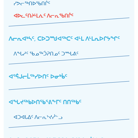
ᓯᕗᓕᖅᑎᐅᖃᑎᒌᑦ
ᐊᐅᓚᑦᑎᔨᒻᒪᕇᑦ ᐱᓕᕆᖃᑎᒌᑦ
ᐱᓕᕆᐊᒃᓴᑦ, ᑕᐅᑐᙳᐊᖅᑕᑦ ᐊᒻᒪ ᐱᒻᒪᕆᐅᒋᔭᖏᑦ
ᐱᖓᓱᑦ ᖃᓄᖅᑑᕈᑎᓄᑦ ᑐᙵᕕᑦ
ᐊᕐᕌᒍᓕᒫᖅᓯᐅᑎᑦ ᐅᓂᒃᑳᑦ
ᐊᖓᔪᖅᑲᐅᑎᖃᕐᕕᖕᒥᑦ ᑎᑎᖅᑲᑦ
ᐊᑐᐊᒐᐃᑦ ᐱᓕᕆᔾᔪᓰᓪᓗ