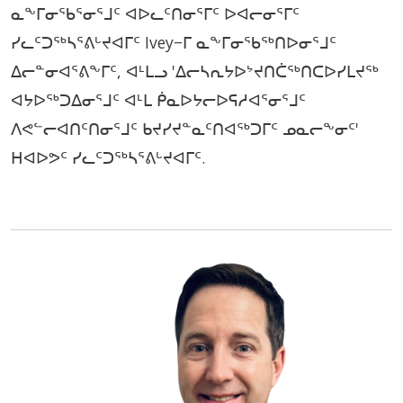
ᓇᖕᒥᓂᖃᕐᓂᕐᒧᑦ ᐊᐅᓚᑦᑎᓂᕐᒥᑦ ᐅᐊᓕᓂᕐᒥᑦ
ᓯᓚᑦᑐᖅᓴᕐᕕᒡᔪᐊᒥᑦ Ivey−ᒥ ᓇᖕᒥᓂᖃᖅᑎᐅᓂᕐᒧᑦ
ᐃᓕᓐᓂᐊᕐᕕᖕᒥᑦ, ᐊᒻᒪᓗ 'ᐃᓕᓴᕆᔭᐅᔾᔪᑎᑖᖅᑎᑕᐅᓯᒪᔪᖅ
ᐊᔭᐅᖅᑐᐃᓂᕐᒧᑦ ᐊᒻᒪ ᑮᓇᐅᔭᓕᐅᕋᓱᐊᕐᓂᕐᒧᑦ
ᐱᕙᓪᓕᐊᑎᑦᑎᓂᕐᒧᑦ ᑲᔪᓯᔪᓐᓇᑦᑎᐊᖅᑐᒥᑦ ᓄᓇᓕᖕᓂᑦ'
ᕼᐊᐅᕗᑦ ᓯᓚᑦᑐᖅᓴᕐᕕᒡᔪᐊᒥᑦ.