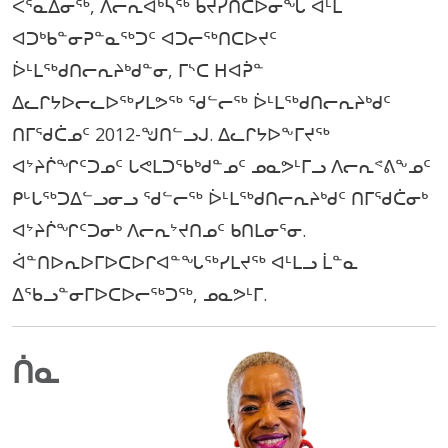
ᐸᕐᓇᐃᓂᖅ, ᐱᓕᕆᐊᒃᓴᖅ ᑲᔪᓯᑎᑕᐅᓂᖓ ᐊᒻᒪ
ᐊᑐᒃᑲᓐᓂᕈᓐᓇᖅᑐᑦ ᐊᑐᓕᖅᑎᑕᐅᔪᑦ
ᐆᒻᒪᖅᑯᑎᓕᕆᔨᒃᑯᓐᓂ, ᒥᔅᑕ ᕼᐊᕉᓐ
ᐃᓚᒋᔭᐅᓕᓚᐅᖅᓯᒪᕗᖅ ᖁᓪᓕᖅ ᐆᒻᒪᖅᑯᑎᓕᕆᔨᒃᑯᑦ
ᑎᒥᖁᑖᓄᑦ 2012-ᖑᑎᓪᓗᒍ. ᐃᓚᒋᔭᐅᖕᒥᔪᖅ
ᐊᔾᔨᒌᖏᑦᑐᓄᑦ ᒐᕙᒪᑐᖃᒃᑯᓐᓄᑦ ᓄᓇᕗᒻᒥᓗ ᐱᓕᕆᕝᕕᖕᓄᑦ
ᑭᒡᒐᖅᑐᐃᓪᓗᓂᓗ ᖁᓪᓕᖅ ᐆᒻᒪᖅᑯᑎᓕᕆᔨᒃᑯᑦ ᑎᒥᖁᑖᓂᒃ
ᐊᔾᔨᒌᖏᑦᑐᓂᒃ ᐱᓕᕆᔾᔪᑎᓄᑦ ᑲᑎᒪᓂᕐᓂ.
ᐋᓐᑎᐅᕆᐅᒥᐅᑕᐅᒋᐊᓐᖓᖅᓯᒪᔪᖅ ᐊᒻᒪᓗ ᒫᓐᓇ
ᐃᖃᓗᓐᓂᒥᐅᑕᐅᓕᖅᑐᖅ, ᓄᓇᕗᒻᒥ.
ᑏᓇ