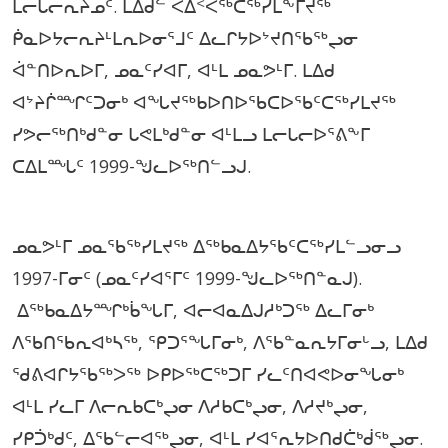
ᒪᓕᒐᓕᕆᔨᓄᑦ. ᒪᐃᑯᓪ ᐸᐃᑉᐹᖅᑖᖅᓯᒪᖕᒥᔪᖅ
ᑮᓇᐅᔭᓕᕆᔨᒻᒪᕆᐅᓂᕐᒧᑦ ᐃᓚᒋᔭᐅᔾᔪᑎᖃᖅᖢᓂ
ᐋᓐᑎᐅᕆᐅᒥ, ᓄᓇᑦᓯᐊᒥ, ᐊᒻᒪ ᓄᓇᕗᒻᒥ. ᒪᐃᑯ
ᐊᔾᔨᒌᙱᑦᑐᓂᒃ ᐊᖓᔪᖅᑲᐅᑎᐅᖃᑕᐅᖃᑦᑕᖅᓯᒪᔪᖅ
ᓯᕗᓕᖅᑎᒃᑯᓐᓂ ᒐᕙᒪᒃᑯᓐᓂ ᐊᒻᒪᓗ ᒪᓕᒐᓕᐅᕐᕕᖕᒥ
ᑕᐃᒪᙵᑦ 1999-ᖑᓚᐅᖅᑎᓪᓗᒍ.
ᓄᓇᕗᒻᒥ ᓄᓇᖃᖅᓯᒪᔪᖅ ᐃᖅᑲᓇᐃᔭᖃᑦᑕᖅᓯᒪᓪᓗᓂᓗ
1997-ᒥᓂᑦ (ᓄᓇᑦᓯᐊᕐᒥᑦ 1999-ᖑᓚᐅᖅᑎᓐᓇᒍ).
ᐃᖅᑲᓇᐃᔭᙱᒃᑳᖓᒥ, ᐊᓕᐊᓇᐃᒍᓱᒃᑐᖅ ᐃᓚᒥᓂᒃ
ᐱᖃᑎᖃᕆᐊᒃᓴᖅ, ᕿᑐᕐᖓᒥᓂᒃ, ᐱᖃᓐᓇᕆᔭᒥᓂᒡᓗ, ᒪᐃᑯ
ᖁᕕᐊᒋᔭᖃᖅᐳᖅ ᐅᑭᐅᖅᑕᖅᑐᒥ ᓯᓚᑦᑎᐊᕙᐅᓂᖓᓂᒃ
ᐊᒻᒪ ᓯᓚᒥ ᐱᓕᕆᑲᑕᒃᖢᓂ ᐱᓱᑲᑕᒃᖢᓂ, ᐱᓱᔪᒃᖢᓂ,
ᓯᑭᑑᒃᑯᑦ, ᐃᖃᓪᓕᐊᖅᖢᓂ, ᐊᒻᒪ ᓯᐊᕐᕆᔭᐅᑎᑯᑖᒃᑰᖅᖢᓂ.