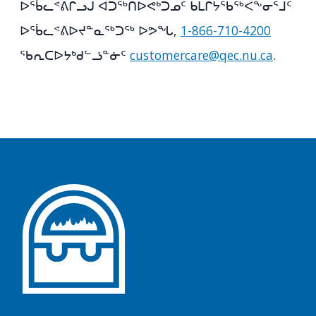
ᐅᖄᓚᕝᕕᒋᓗᒍ ᐊᑐᖅᑎᐅᕙᒃᑐᓄᑦ ᑲᒪᒋᔭᖃᖅᐸᖕᓂᕐᒧᑦ
ᐅᖄᓚᕝᕕᐅᔪᓐᓇᖅᑐᖅ ᐅᕗᖓ,
1-866-710-4200
ᖃᕆᑕᐅᔭᒃᑯᓪᓘᓐᓃᑦ
customercare@qec.nu.ca
.