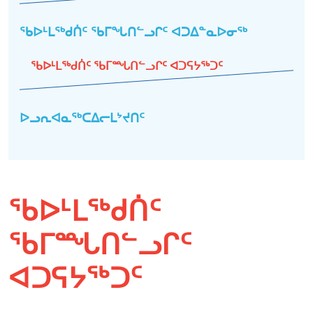
ᖃᐅᒻᒪᖅᑯᑏᑦ ᖃᒥᖓᑎᓪᓗᒋᑦ ᐊᑐᐃᓐᓇᐅᓂᖅ
ᖃᐅᒻᒪᖅᑯᑏᑦ ᖃᒥᙵᑎᓪᓗᒋᑦ ᐊᑐᕋᔭᖅᑐᑦ
ᐅᓗᕆᐊᓇᖅᑕᐃᓕᒪᔾᔪᑎᑦ
ᖃᐅᒻᒪᖅᑯᑏᑦ
ᖃᒥᙵᑎᓪᓗᒋᑦ
ᐊᑐᕋᔭᖅᑐᑦ