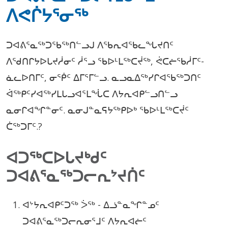
ᐱᕙᒌᔭᕐᓂᖅ
ᑐᐊᕕᕐᓇᖅᑐᖃᖅᑎᓪᓗᒍ ᐱᖃᕆᐊᖃᓚᖓᔪᑎᑦ
ᐱᖁᑎᒋᔭᐅᒐᔪᓲᓂᑦ ᓲᕐᓗ ᖃᐅᒻᒪᖅᑕᔫᖅ, ᕚᑕᓖᖃᓲᒥᑦ-
ᓈᓚᐅᑎᒥᑦ, ᓂᖀᑦ ᐃᒥᕐᒥᓪᓗ. ᓇᓗᓇᐃᖅᓯᒋᐊᖃᖅᑐᑎᑦ
ᐋᖅᑭᑦᓯᐊᖅᓯᒪᒐᓗᐊᕐᒪᖔᑕ ᐱᔭᕆᐊᑭᓪᓗᑎᓪᓗ
ᓇᓂᒋᐊᖏᓐᓂᑦ. ᓇᓂᒍᓐᓇᕋᔭᖅᑭᐅᒃ ᖃᐅᒻᒪᖅᑕᔫᑦ
ᑖᖅᑐᒥᑦ.?
ᐊᑐᖅᑕᐅᒐᔪᒃᑯᑦ
ᑐᐊᕕᕐᓇᖅᑐᓕᕆᔾᔪᑏᑦ
ᐊᔾᔭᕆᐊᑭᑦᑐᖅ ᐴᖅ - ᐃᓘᓐᓇᖏᓐᓄᑦ
ᑐᐊᕕᕐᓇᖅᑐᓕᕆᓂᕐᒧᑦ ᐱᔭᕆᐊᓖᑦ