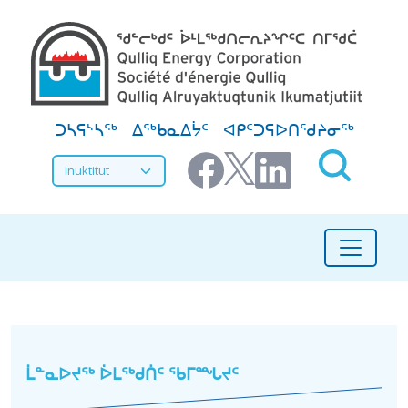
Skip to main content
Secondary Menu
ᑐᓴᕋᔅᓴᖅ
ᐃᖅᑲᓇᐃᔮᑦ
ᐊᑭᑦᑐᕋᐅᑎᖁᔨᓂᖅ
Select your language
ᐊᑦᑕᖕᓇᖅᑕᐃᓕᒪᓂᖅ ᖃᒥᖃᑦᑕᖕᓃᓪᓗ
ᒫᓐᓇᐅᔪᖅ ᐆᒪᖅᑯᑏᑦ ᖃᒥᙵᔪᑦ