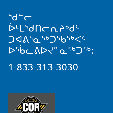
ᖁᓪᓕ
ᐆᒻᒪᖁᑎᓕᕆᔨᒃᑯᑦ
ᑐᐊᕕᕐᓇᖅᑐᖃᖅᐸᑦ
ᐅᖄᓚᕕᐅᔪᓐᓇᖅᑐᖅ:
1-833-313-3030