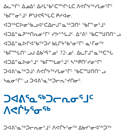
ᐃᓚᖏᑦ ᐃᓄᐃᑦ ᐃᓱᒪᖃᑦᑕᙱᒻᒪᑕ ᐱᕙᒌᔭᖅᓯᒪᓂᕐᒥᑦ
ᖃᒥᓐᓂᕐᒧᑦ ᑭᖑᕙᕌᖓᑕ ᑭᓯᐊᓂ.
ᐊᑐᖅᑕᐅᓂᖃᓗᐊᑦᑕᐃᓕᒍᓐᓇᖅᑐᑎᑦ ᖃᒥᓐᓂᕐᒧᑦ
ᐊᑐᐃᓐᓇᕈᖅᑎᕆᓂᕐᒥᑦ ᓯᕗᕐᖓᒍᑦ. ᐃᕝᕕᑦ ᖃᑕᙳᑎᑎᓪᓗ
ᐊᑐᐃᓐᓇᐅᒋᐊᖃᖅᑐᓯ ᑲᒪᒋᔭᖃᕐᓂᕐᒥᑦ ᓇᒻᒥᓂᖅ
ᖃᒥᙵᑎᓪᓗᒍ ᐃᑲᕐᕋᓐᓄᑦ 72-ᓄᑦ. ᐃᓚᒋᒍᓐᓇᖅᑕᖓ
ᐊᑐᐃᓐᓇᐅᓂᕐᒧᑦ ᖃᒥᙵᓂᕐᒧᑦ ᓴᖅᑭᑎᑦᓯᓂᕐᒥᑦ
ᑐᐊᕕᕐᓇᖅᑐᒧᑦ ᐱᕙᒌᔭᖅᓯᒪᓂᕐᒥᑦ ᖃᑕᙳᑎᑎᓪᓗ
ᓴᓇᓂᕐᒥᓪᓗ ᑐᐊᕕᕐᓇᖅᑐᓕᕆᔾᔪᑎᓂᑦ.
ᑐᐊᕕᕐᓇᖅᑐᓕᕆᓂᕐᒧᑦ
ᐱᕙᒌᔭᕐᓂᖅ
ᑐᐊᕕᕐᓇᖅᑐᓕᕆᓂᕐᒧᑦ ᐱᕙᒌᔭᕐᓂᖅ ᐃᑲᔪᕐᓂᐊᖅᑐᖅ