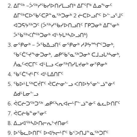
ᐃᒥᖅ –ᐴᖅᓯᖃᓯᐅᑎᓯᒪᓗᑎᒃ ᐃᒥᕐᒥᒃ ᐃᓄᖕᓂᑦ
ᐃᒥᖅᑕᐅᖃᑦᑕᕈᓐᓇᖅᑐᓂᒃ 2 ᓖᑕᐅᓗᒋᑦ ᐅᓪᓗᕐᒧᑦ
ᐊᑐᕋᔭᖅᑐᑦ (ᐴᖅᓯᖃᓯᐅᑎᓗᑎᑦ ᒥᑭᑐᓂᒃ ᐃᒥᕐᓂᒃ
ᐴᖃᖅᐸᒌᖅᑐᓂᒃ ᐊᒡᔭᒐᒃᓴᐅᓗᑎᒃ)
ᓂᕿᓂᒃ – ᐴᖃᐃᓗᑎᑦ ᓂᕿᓂᒃ ᓱᕈᔭᙱᑦᑐᓂᒃ,
ᖃᑦᑖᕐᔪᖕᓃᑐᓂᒃ, ᓄᑭᖃᕐᓇᖅᑐᓂᒃ ᑕᒧᓗᒐᒃᓴᓂᒃ,
ᐲᓇᑦᕙᑕᒥᑦ ᐊᒻᒪᓗ ᐸᓂᖅᑎᓯᒪᔪᓂᒃ ᓂᕿᓂᒃ
ᖃᑦᑖᕐᔪᒻᒥᑦ ᐊᒻᒪᐃᑎᒥᑦ
ᖃᐅᒻᒪᖅᑕᔫᒥᑦ ᕚᑕᓖᓂᓪᓗ ᐸᑎᐅᔭᕐᓂᓪᓘᓐᓃᑦ
ᐃᑯᒻᒪᓂᓪᓗ
ᕚᑕᓖᑐᖅᑐᖅ ᓄᑭᑦᓴᕆᐊᓕᒻᒥᓪᓘᓐᓃᑦ ᓈᓚᐅᑎᒥᑦ
ᕚᑕᓖᑲᓐᓂᕐᓂᑦ
ᐃᓗᐊᖅᓴᐅᑎᓕᕆᔾᔪᑎᓂᑦ
ᐅᖄᓚᐅᑎᒥᑦ ᐅᐊᔭᓕᒻᒥᑦ ᑲᑉᐳᑎᒍᓐᓇᖅᑐᒥᑦ