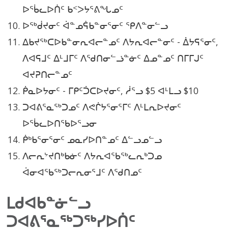
ᐅᖄᓚᐅᑏᑦ ᑲᑉᐳᔭᕐᕕᖓᓄᑦ
ᐅᖅᑰᔪᓂᑦ ᐋᓐᓄᕌᑲᓐᓂᕐᓂᑦ ᕿᐱᓐᓂᓪᓗ
ᐃᑲᔪᖅᑕᐅᑲᓐᓂᕆᐊᓕᓐᓄᑦ ᐱᔭᕆᐊᓕᓐᓂᑦ - ᐄᔭᕋᕐᓂᑦ,
ᐱᐊᕋᒧᑦ ᐃᒻᒧᒥᑦ ᐱᖁᑎᓂᓪᓘᓐᓃᑦ ᐃᓄᓐᓄᑦ ᑎᒥᒥᒍᑦ
ᐊᔪᕈᑎᓕᓐᓄᑦ
ᑮᓇᐅᔭᓂᑦ - ᒥᑭᑦᑑᑕᐅᔪᓂᑦ, ᓲᕐᓗ $5 ᐊᒻᒪᓗ $10
ᑐᐊᕕᕐᓇᖅᑐᓄᑦ ᐱᕙᒌᔭᕐᓂᕐᒥᑦ ᐱᒻᒪᕆᐅᔪᓂᑦ
ᐅᖄᓚᐅᑎᖃᐅᕐᓗᓂ
ᑮᒃᑲᕐᓂᕐᓂᑦ ᓄᓇᓯᐅᑎᓐᓄᑦ ᐃᓪᓗᓄᓪᓗ
ᐱᓕᕆᔾᔪᑎᒃᑲᓃᑦ ᐱᔭᕆᐊᖃᖅᓚᕆᒃᑐᓄ
ᐋᓂᐊᖃᖅᑐᓕᕆᓂᕐᒧᑦ ᐱᖁᑎᓄᑦ
ᒪᑯᐊᑲᓐᓃᓪᓗ
ᑐᐊᕕᕐᓇᖅᑐᖅᓯᐅᑏᑦ