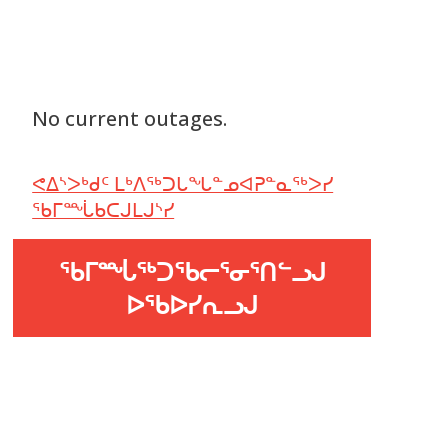
No current outages.
ᕙᐃᔅᐳᒃᑯᑦ ᒪᒃᐱᖅᑐᒐᖓᓐᓄᐊᕈᓐᓇᖅᐳᓯ
ᖃᒥᙶᑲᑕᒍᒪᒍᔅᓯ
ᖃᒥᙶᖅᑐᖃᓕᕐᓂᕐᑎᓪᓗᒍ
ᐅᖃᐅᓯᕆᓗᒍ