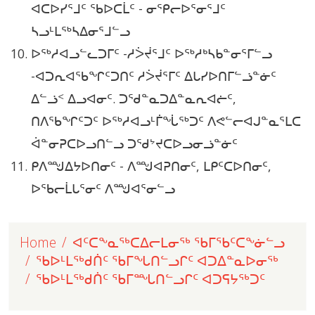
ᐊᑕᐅᓯᕐᒧᑦ ᖃᐅᑕᒫᑦ - ᓂᕿᓕᐅᕐᓂᕐᒧᑦ
ᓴᓗᒻᒪᖅᓴᐃᓂᕐᒧᓪᓗ
ᐅᖅᓱᐊᓗᓪᓚᑐᒥᑦ -ᓱᐴᔫᕐᒧᑦ ᐅᖅᓱᒃᓴᑲᓐᓂᕐᒥᓪᓗ
-ᐊᑐᕆᐊᖃᖏᑦᑐᑎᑦ ᓱᐴᔫᕐᒥᑦ ᐃᒐᓯᐅᑎᒥᓪᓘᓐᓃᑦ
ᐃᓪᓘᑉ ᐃᓗᐊᓂᑦ. ᑐᖁᓐᓇᑐᐃᓐᓇᕆᐊᓖᑦ,
ᑎᐱᖃᖏᑦᑐᑦ ᐅᖅᓱᐊᓗᒻᒦᖔᖅᑐᑦ ᐱᕙᓪᓕᐊᒍᓐᓇᕐᒪᑕ
ᐋᓐᓂᕈᑕᐅᓗᑎᓪᓗ ᑐᖁᔾᔪᑕᐅᓗᓂᓘᓐᓃᑦ
ᑭᐱᙳᐃᔭᐅᑎᓂᑦ - ᐱᙳᐊᕈᑎᓂᑦ, ᒪᑭᑦᑕᐅᑎᓂᑦ,
ᐅᖃᓕᒫᒐᕐᓂᑦ ᐱᙳᐊᕐᓂᓪᓗ
Home
ᐊᑦᑕᖕᓇᖅᑕᐃᓕᒪᓂᖅ ᖃᒥᖃᑦᑕᖕᓃᓪᓗ
ᖃᐅᒻᒪᖅᑯᑏᑦ ᖃᒥᖓᑎᓪᓗᒋᑦ ᐊᑐᐃᓐᓇᐅᓂᖅ
ᖃᐅᒻᒪᖅᑯᑏᑦ ᖃᒥᙵᑎᓪᓗᒋᑦ ᐊᑐᕋᔭᖅᑐᑦ