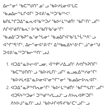
ᐃᓕᓐᓂᑦ ᖃᑕᙳᑎᓐᓄᓪᓗ ᖃᐅᔨᒪᓂᐊᕐᒪᑕ
ᖃᓄᐃᓕᖓᒋᐊᒥᑦ ᑐᐊᕕᕐᓇᖅᑐᖃᖅᐸᑦ.
ᑲᑎᒪᖏᑐᐃᓐᓇᕆᐊᖃᖅᑐᓯ ᖃᐅᒻᒪᖅᑯᑏᑦ ᖃᒥᑦᑎᓪᓗᒋᑦ
ᐱᒋᐊᖁᑎᖃᕆᑦ ᐅᖃᖃᑎᖃᕐᓂᕐᒥᑦ
ᖃᓄᐃᑦᑐᖃᕈᓐᓇᕐᓂᖓᓂᑦ ᖃᓄᐃᒋᐊᖃᕐᒪᖔᖅᐱᓪᓗ
ᐊᖏᕐᕋᕐᒥᑦ, ᐃᓕᓐᓂᐊᕐᕕᒻᒥᑦ ᐃᖅᑲᓇᐃᔭᕐᕕᒻᒥᓪᓘᓐᓃᑦᖑ
ᑐᐊᕕᕐᓇᖅᑐᖃᓕᖅᑎᓪᓗᒍ.
ᐊᑐᐃᓐᓇᐅᓕᐊᕐᓗᓂ, ᐋᖅᑭᑦᓱᐃᓗᑎᑦ ᐱᕙᒌᔭᕈᑎᒥᑦ
ᖃᑕᙳᑎᑎᓪᓗ ᖃᐅᔨᒪᑎᓪᓗᒋᑦ ᓇᓗᓇᐃᖅᓯᓂᕐᒥᑦ
ᖃᐅᔨᒪᔪᐃᓐᓇᐅᓂᐊᕐᓂᖏᓐᓂᑦ ᖃᓄᐃᓕᐅᕆᐊᒥᑦ.
ᐊᑐᐃᓐᓇᕈᖅᑎᕆᓂᕐᒥᑦ ᖃᐅᒻᒪᖅᑯᑏᑦ ᖃᒥᙵᑎᓪᓗᒋᑦ
ᐊᑐᕋᔭᖅᑐᓂᑦ ᑐᖅᑯᖅᓯᒪᓗᒍᓪᓗ ᐱᔭᕆᐊᑭᑦᑐᒥᑦ
ᐱᔭᐅᒍᓐᓇᑎᓪᓗᒍ. ᖃᐅᔨᒋᐊᕋᔪᖃᑦᑕᕐᓗᒋᓪᓗ