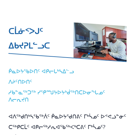
ᑕᒫᓃᑉᐳᒍᑦ
ᐃᑲᔪᕈᒪᓪᓗᑕ
ᑮᓇᐅᔭᖃᐅᑎᑦ ᐊᑭᓕᒐᒃᓴᐃᓪᓗ
ᐱᔨᑦᑎᐅᑎᑦ
ᓱᑲᓐᓇᖅᑐᖅ ᓯᕿᙳᔭᐅᔭᒃᑰᖅᑎᑕᐅᓂᖓᓄᑦ
ᐱᓕᕆᔪᑎ
ᐊᐱᖅᑯᑎᒃᓴᖃᖅᐲᑦ ᑮᓇᐅᔭᖁᑎᕕᑦ ᒥᒃᓵᓄᑦ ᐅᕝᕙᓘᓐᓃᑦ
ᑕᖅᑭᑕᒫᑦ ᐊᑭᓕᖅᓱᕆᐊᖃᖅᐸᒃᑕᕕᑦ ᒥᒃᓵᓄᑦ?