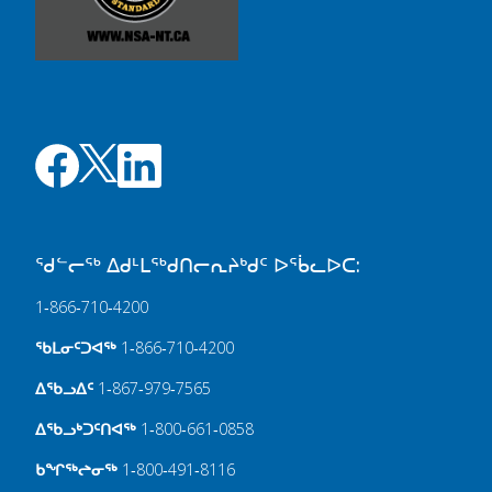
ᖁᓪᓕᖅ ᐃᑯᒻᒪᖅᑯᑎᓕᕆᔨᒃᑯᑦ ᐅᖄᓚᐅᑕ:
1‑866‑710‑4200
ᖃᒪᓂᑦᑐᐊᖅ
1‑866‑710‑4200
ᐃᖃᓗᐃᑦ
1‑867‑979‑7565
ᐃᖃᓗᒃᑐᑦᑎᐊᖅ
1‑800‑661‑0858
ᑲᖏᖅᖠᓂᖅ
1‑800‑491‑8116