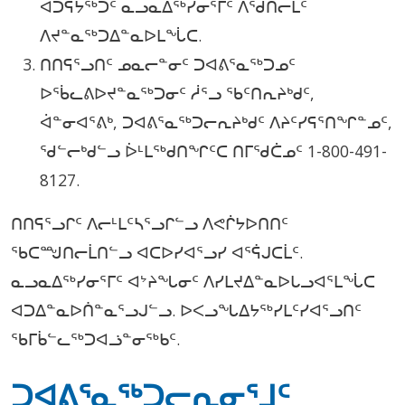
ᐊᑐᕋᔭᖅᑐᑦ ᓇᓗᓇᐃᖅᓯᓂᕐᒥᑦ ᐱᖁᑎᓕᒫᑦ
ᐱᔪᓐᓇᖅᑐᐃᓐᓇᐅᒪᖔᑕ.
ᑎᑎᕋᕐᓗᑎᑦ ᓄᓇᓕᓐᓂᑦ ᑐᐊᕕᕐᓇᖅᑐᓄᑦ
ᐅᖄᓚᕕᐅᔪᓐᓇᖅᑐᓂᑦ ᓲᕐᓗ ᖃᑦᑎᕆᔨᒃᑯᑦ,
ᐋᓐᓂᐊᕐᕕᒃ, ᑐᐊᕕᕐᓇᖅᑐᓕᕆᔨᒃᑯᑦ ᐱᔨᑦᓯᕋᕐᑎᖏᓐᓄᑦ,
ᖁᓪᓕᒃᑯᓪᓗ ᐆᒻᒪᖅᑯᑎᖏᑦᑕ ᑎᒥᖁᑖᓄᑦ 1-800-491-
8127.
ᑎᑎᕋᕐᓗᒋᑦ ᐱᓕᒻᒪᑦᓴᕐᓗᒋᓪᓗ ᐱᕙᒌᔭᐅᑎᑎᑦ
ᖃᑕᙳᑎᓕᒫᑎᓪᓗ ᐊᑕᐅᓯᐊᕐᓗᓯ ᐊᕐᕌᒍᑕᒫᑦ.
ᓇᓗᓇᐃᖅᓯᓂᕐᒥᑦ ᐊᔾᔨᖓᓂᑦ ᐱᓯᒪᔪᐃᓐᓇᐅᒐᓗᐊᕐᒪᖔᑕ
ᐊᑐᐃᓐᓇᐅᑏᓐᓇᕐᓗᒍᓪᓗ. ᐅᐸᓗᖓᐃᔭᖅᓯᒪᑦᓯᐊᕐᓗᑎᑦ
ᖃᒥᑳᓪᓚᖅᑐᐊᓘᓐᓂᖅᑲᑦ.
ᑐᐊᕕᕐᓇᖅᑐᓕᕆᓂᕐᒧᑦ