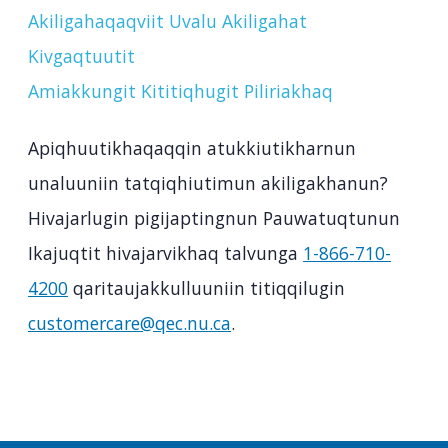
Akiligahaqaqviit Uvalu Akiligahat
Kivgaqtuutit
Amiakkungit Kititiqhugit Piliriakhaq
Apiqhuutikhaqaqqin atukkiutikharnun
unaluuniin tatqiqhiutimun akiligakhanun?
Hivajarlugin pigijaptingnun Pauwatuqtunun
Ikajuqtit hivajarvikhaq talvunga
1-866-710-
4200
qaritaujakkulluuniin titiqqilugin
customercare@qec.nu.ca
.