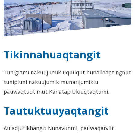
Tikinnahuaqtangit
Tunigiami nakuujumik uquuqut nunallaaptingnut
tunipluni nakuujumik munarijumiklu
pauwaqtuutimut Kanatap Ukiuqtaqtumi.
Tautuktuuyaqtangit
Auladjutikhangit Nunavunmi, pauwaqarviit