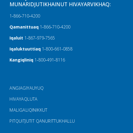
MUNARIDJUTIKHAINUT HIVAYARVIKHAQ:
1‑866‑710‑4200
Qamanittuaq
1‑866‑710‑4200
Iqaluit
1‑867‑979‑7565
Iqaluktuuttiaq
1‑800‑661‑0858
Kangiqliniq
1‑800‑491‑8116
FOOTER MENU
ANGIAGIYAUYUQ
HIVAYAQLUTA
MALIGALIQINIKKUT
PITQUITJUTIT QANURITTUKHALLU