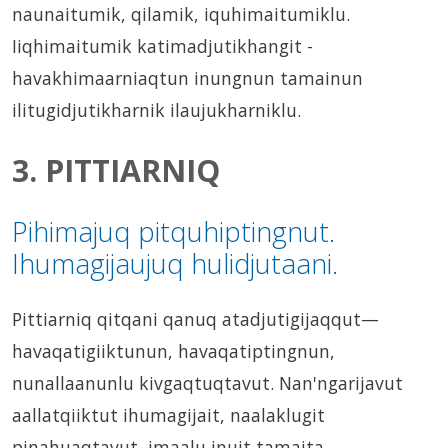
naunaitumik, qilamik, iquhimaitumiklu.
Iiqhimaitumik katimadjutikhangit -
havakhimaarniaqtun inungnun tamainun
ilitugidjutikharnik ilaujukharniklu.
3. PITTIARNIQ
Pihimajuq pitquhiptingnut.
Ihumagijaujuq hulidjutaani.
Pittiarniq qitqani qanuq atadjutigijaqqut—
havaqatigiiktunun, havaqatiptingnun,
nunallaanunlu kivgaqtuqtavut. Nan'ngarijavut
aallatqiiktut ihumagijait, naalaklugit
pinahuaqtavut, imaalu inuit tamaita