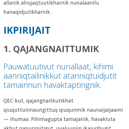
allanik alrujaqtuutikharnik nunalaanilu
hanaqidjutikharnik.
IKPIRIJAIT
1. QAJANGNAITTUMIK
Pauwatuutivut nunallaat, kihimi
aanniqtailinikkut atanniqtuidjutit
tamainnun havaktaptingnik.
QEC-kut, qajangnaitkutikhat
qiuquttuinnaungittuq qiuqunmik naunaijaijaami
— ihumaa. Pihimagupta tamajanik, havakluta
akhut qanuriniitigut, uvaluuniin ikajuqhugit