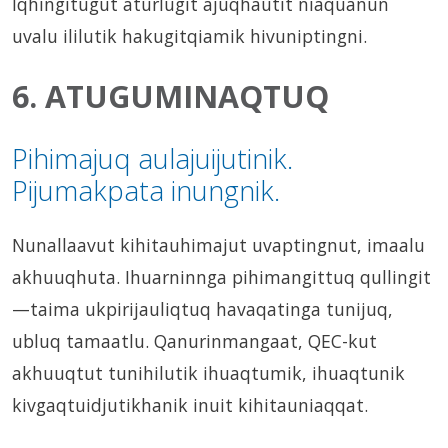
Iqhingitugut aturlugit ajuqhautit niaquanun
uvalu ililutik hakugitqiamik hivuniptingni.
6. ATUGUMINAQTUQ
Pihimajuq aulajuijutinik.
Pijumakpata inungnik.
Nunallaavut kihitauhimajut uvaptingnut, imaalu
akhuuqhuta. Ihuarninnga pihimangittuq qullingit
—taima ukpirijauliqtuq havaqatinga tunijuq,
ubluq tamaatlu. Qanurinmangaat, QEC-kut
akhuuqtut tunihilutik ihuaqtumik, ihuaqtunik
kivgaqtuidjutikhanik inuit kihitauniaqqat.