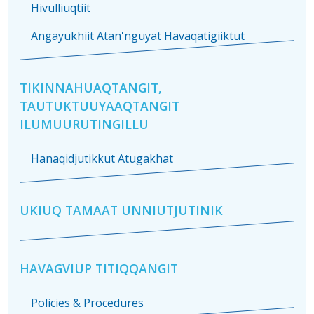
Hivulliuqtiit
Angayukhiit Atan'nguyat Havaqatigiiktut
TIKINNAHUAQTANGIT,
TAUTUKTUUYAAQTANGIT
ILUMUURUTINGILLU
Hanaqidjutikkut Atugakhat
UKIUQ TAMAAT UNNIUTJUTINIK
HAVAGVIUP TITIQQANGIT
Policies & Procedures