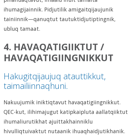
ihumagijainnik. Pidjutilik amigaitqijaujunik
tainiinnik—qanuqtut tautuktidjutiptingnik,
ubluq tamaat.
4. HAVAQATIGIIKTUT /
HAVAQATIGIINGNIKKUT
Hakugitqijaujuq atauttikkut,
taimailiinnaqhuni.
Nakuujumik iniktiqtavut havaqatigiingnikkut.
QEC-kut, ilihimajugut katipkaipluta aallatqiiktut
ihumaliurutikhat ajuittakhainniklu
hivulliqtuivaktut nutaanik ihuaqhaidjutikhanik.