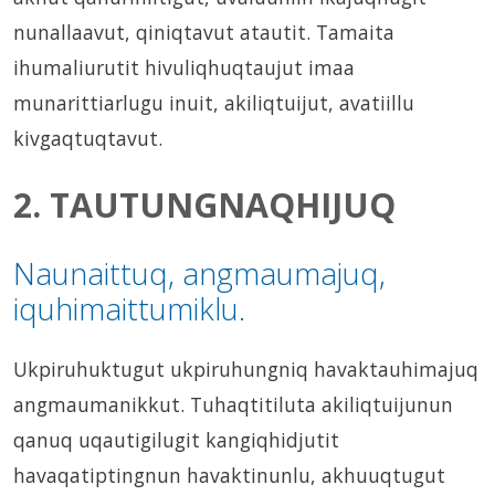
nunallaavut, qiniqtavut atautit. Tamaita
ihumaliurutit hivuliqhuqtaujut imaa
munarittiarlugu inuit, akiliqtuijut, avatiillu
kivgaqtuqtavut.
2. TAUTUNGNAQHIJUQ
Naunaittuq, angmaumajuq,
iquhimaittumiklu.
Ukpiruhuktugut ukpiruhungniq havaktauhimajuq
angmaumanikkut. Tuhaqtitiluta akiliqtuijunun
qanuq uqautigilugit kangiqhidjutit
havaqatiptingnun havaktinunlu, akhuuqtugut