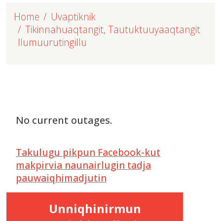
Home
Uvaptiknik
Tikinnahuaqtangit, Tautuktuuyaaqtangit
Ilumuurutingillu
No current outages.
Takulugu pikpun Facebook-kut
makpirvia naunairlugin tadja
pauwaiqhimadjutin
Unniqhinirmun