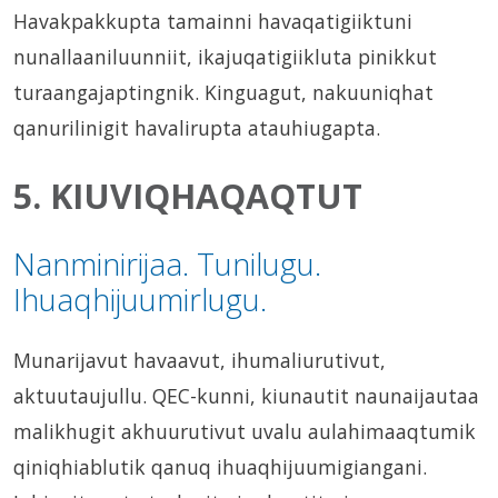
Havakpakkupta tamainni havaqatigiiktuni
nunallaaniluunniit, ikajuqatigiikluta pinikkut
turaangajaptingnik. Kinguagut, nakuuniqhat
qanurilinigit havalirupta atauhiugapta.
5. KIUVIQHAQAQTUT
Nanminirijaa. Tunilugu.
Ihuaqhijuumirlugu.
Munarijavut havaavut, ihumaliurutivut,
aktuutaujullu. QEC-kunni, kiunautit naunaijautaa
malikhugit akhuurutivut uvalu aulahimaaqtumik
qiniqhiablutik qanuq ihuaqhijuumigiangani.