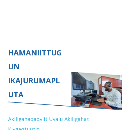
HAMANIITTUG
UN
IKAJURUMAPL
UTA
Akiligahaqaqviit Uvalu Akiligahat
Kivgaqtuutit