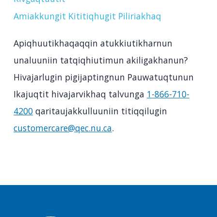
Amiakkungit Kititiqhugit Piliriakhaq
Apiqhuutikhaqaqqin atukkiutikharnun
unaluuniin tatqiqhiutimun akiligakhanun?
Hivajarlugin pigijaptingnun Pauwatuqtunun
Ikajuqtit hivajarvikhaq talvunga
1-866-710-
4200
qaritaujakkulluuniin titiqqilugin
customercare@qec.nu.ca
.