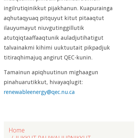
ingilrutiqinikkut pijakhanun. Kuapurainga
aqhutaqyuaq pitquyut kitut pitaaqtut
ilauyumayut niuvgutinggillutik
atutqiqtaaffaaqtunik auladjutihatigut
talvainakmi kihimi uuktuutait pikpadjuk
titiraqhimajuq angirut QEC-kunin.
Tamainun apiqhuutinun mighaagun
pinahuarutikkut, hivayaqlugit:
renewableenergy@qec.nu.ca
Home