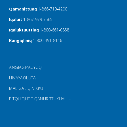
Qamanittuaq
1‑866‑710‑4200
Iqaluit
1‑867‑979‑7565
Iqaluktuuttiaq
1‑800‑661‑0858
Kangiqliniq
1‑800‑491‑8116
FOOTER MENU
ANGIAGIYAUYUQ
HIVAYAQLUTA
MALIGALIQINIKKUT
PITQUITJUTIT QANURITTUKHALLU