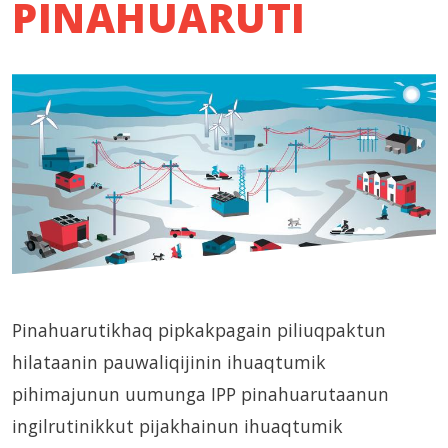
PINAHUARUTI
Pinahuarutikhaq pipkakpagain piliuqpaktun
hilataanin pauwaliqijinin ihuaqtumik
pihimajunun uumunga IPP pinahuarutaanun
ingilrutinikkut pijakhainun ihuaqtumik