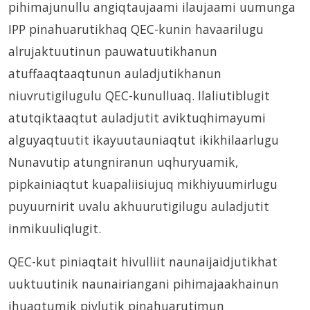
pihimajunullu angiqtaujaami ilaujaami uumunga
IPP pinahuarutikhaq QEC-kunin havaarilugu
alrujaktuutinun pauwatuutikhanun
atuffaaqtaaqtunun auladjutikhanun
niuvrutigilugulu QEC-kunulluaq. Ilaliutiblugit
atutqiktaaqtut auladjutit aviktuqhimayumi
alguyaqtuutit ikayuutauniaqtut ikikhilaarlugu
Nunavutip atungniranun uqhuryuamik,
pipkainiaqtut kuapaliisiujuq mikhiyuumirlugu
puyuurnirit uvalu akhuurutigilugu auladjutit
inmikuuliqlugit.
QEC-kut piniaqtait hivulliit naunaijaidjutikhat
uuktuutinik naunairiangani pihimajaakhainun
ihuaqtumik pivlutik pinahuarutimun