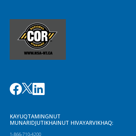
KAYUQTAMINGNUT
MUNARIDJUTIKHAINUT HIVAYARVIKHAQ:
1‑866‑710‑4200