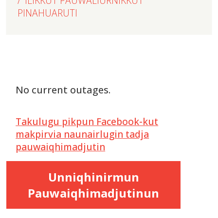
ILIKKUT PAUWALIURNIKKUT
PINAHUARUTI
No current outages.
Takulugu pikpun Facebook-kut
makpirvia naunairlugin tadja
pauwaiqhimadjutin
Unniqhinirmun
Pauwaiqhimadjutinun