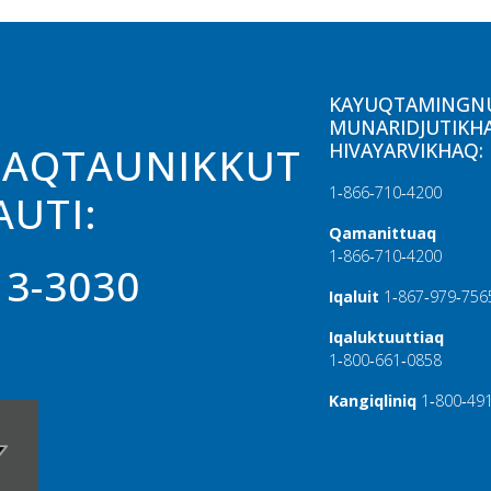
KAYUQTAMINGN
MUNARIDJUTIKH
HIVAYARVIKHAQ:
GAQTAUNIKKUT
1‑866‑710‑4200
AUTI:
Qamanittuaq
1‑866‑710‑4200
13-3030
Iqaluit
1‑867‑979‑756
Iqaluktuuttiaq
1‑800‑661‑0858
Kangiqliniq
1‑800‑49