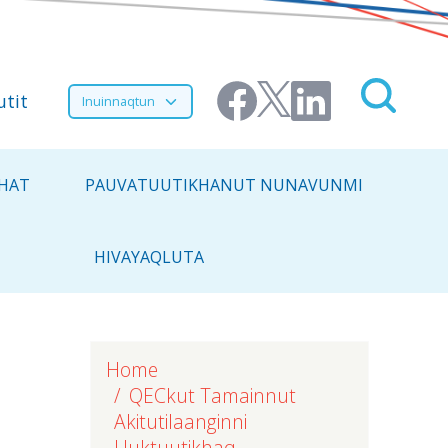
Select your language
utit
HAT
PAUVATUUTIKHANUT NUNAVUNMI
HIVAYAQLUTA
Home
QECkut Tamainnut
Akitutilaanginni
Uuktuutikhaq