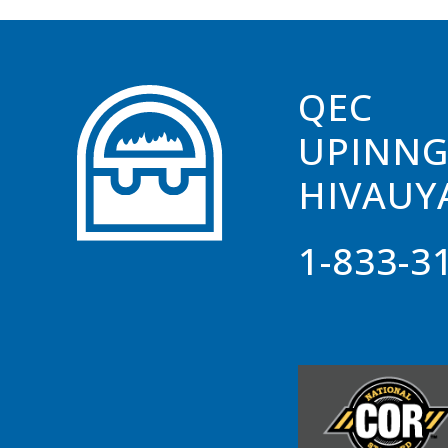
QEC
UPINN
HIVAUY
1-833-3