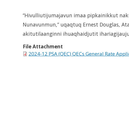
“Hivulliutijumajavun imaa pipkainikkut na
Nunavunmun,” uqaqtuq Ernest Douglas, At
akitutilaanginni ihuaqhaidjutit ihariagijau
File Attachment
2024-12 PSA (QEC) QECs General Rate Appli