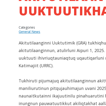
UUKTUUTIKH
Categories
General News
Akitutilaanginni Uuktutimik (GRA) tukhiqh
akitutilaanginnun, atulirluni Aipuri 1, 2
uuktuuti ihivriuqtauniaqtuq uqautiqarluni 
Katimajiit (URRC).
Tukhiruti pijumajuq akitutilaanginnun ak
maniliurutinun pitqujauhimajun uvani 2025–
naunaitkutainni ikajuutinilu pinahuarutin
inungnun pauwatuutikkut akiliqtakhat aall