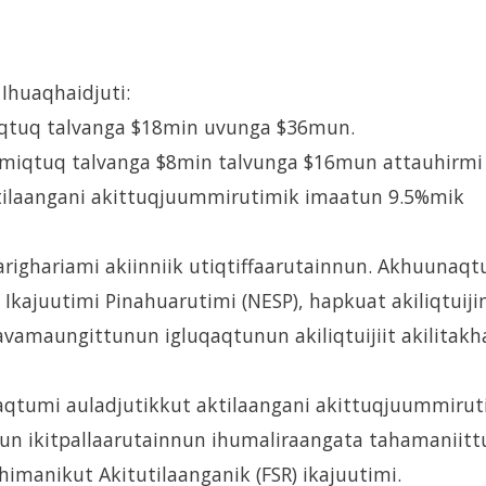
 Ihuaqhaidjuti:
miqtuq talvanga $18min uvunga $36mun.
mmiqtuq talvanga $8min talvunga $16mun attauhirmi
tilaangani akittuqjuummirutimik imaatun 9.5%mik
ighariami akiinniik utiqtiffaarutainnun. Akhuunaqt
ajuutimi Pinahuarutimi (NESP), hapkuat akiliqtuiji
avamaungittunun igluqaqtunun akiliqtuijiit akilitakh
qtumi auladjutikkut aktilaangani akittuqjuummirut
un ikitpallaarutainnun ihumaliraangata tahamaniitt
ihimanikut Akitutilaanganik (FSR) ikajuutimi.