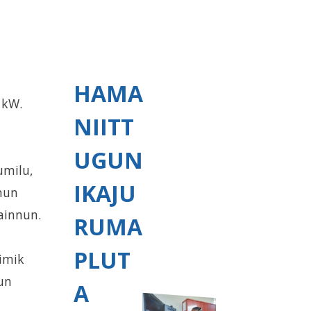
HAMA
 kW.
NIITT
UGUN
umilu,
IKAJU
nun
ainnun.
RUMA
PLUT
imik
un
A