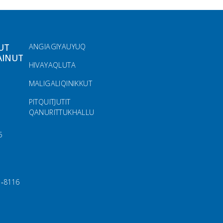
FOOTER MENU
UT
ANGIAGIYAUYUQ
AINUT
HIVAYAQLUTA
MALIGALIQINIKKUT
PITQUITJUTIT
QANURITTUKHALLU
5
1‑8116