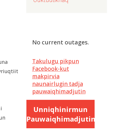
No current outages.
Takulugu pikpun
 una
Facebook-kut
riuqtiit
makpirvia
naunairlugin tadja
pauwaiqhimadjutin
Unniqhinirmun
i
Pauwaiqhimadjutinun
nun