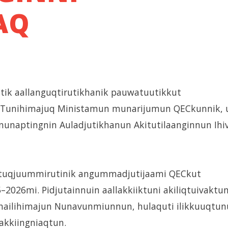
AQ
utik aallanguqtirutikhanik pauwatuutikkut
025. Tunihimajuq Ministamun munarijumun QECkunnik,
nunaptingnin Auladjutikhanun Akitutilaanginnun Ihiv
ittuqjuummirutinik angummadjutijaami QECkut
2026mi. Pidjutainnuin aallakkiiktuni akiliqtuivaktun
i hailihimajun Nunavunmiunnun, hulaquti ilikkuuqtu
akkiingniaqtun.