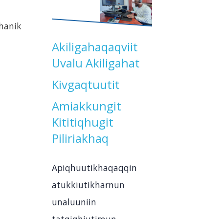
hanik
Akiligahaqaqviit
Uvalu Akiligahat
Kivgaqtuutit
Amiakkungit
Kititiqhugit
Piliriakhaq
Apiqhuutikhaqaqqin
atukkiutikharnun
unaluuniin