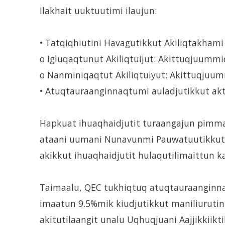
Ilakhait uuktuutimi ilaujun:
• Tatqiqhiutini Havagutikkut Akiliqtakhami
o Igluqaqtunut Akiliqtuijut: Akittuqjuum
o Nanminiqaqtut Akiliqtuiyut: Akittuqjuu
• Atuqtauraanginnaqtumi auladjutikkut ak
Hapkuat ihuaqhaidjutit turaangajun pimmar
ataani uumani Nunavunmi Pauwatuutikkut Ik
akikkut ihuaqhaidjutit hulaqutilimaittun k
Taimaalu, QEC tukhiqtuq atuqtauraanginna
imaatun 9.5%mik kiudjutikkut maniliurutin
akitutilaangit unalu Uqhuqjuani Aajjikkiikt