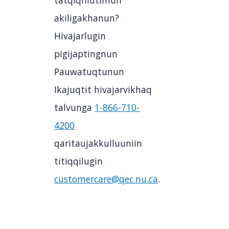
tatqiqhiutimun
akiligakhanun?
Hivajarlugin
pigijaptingnun
Pauwatuqtunun
Ikajuqtit hivajarvikhaq
talvunga
1-866-710-
4200
qaritaujakkulluuniin
titiqqilugin
customercare@qec.nu.ca
.