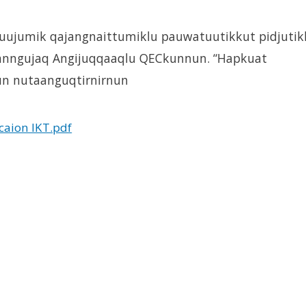
kuujumik qajangnaittumiklu pauwatuutikkut pidjutik
anngujaq Angijuqqaaqlu QECkunnun. “Hapkuat
jun nutaanguqtirnirnun
caion IKT.pdf