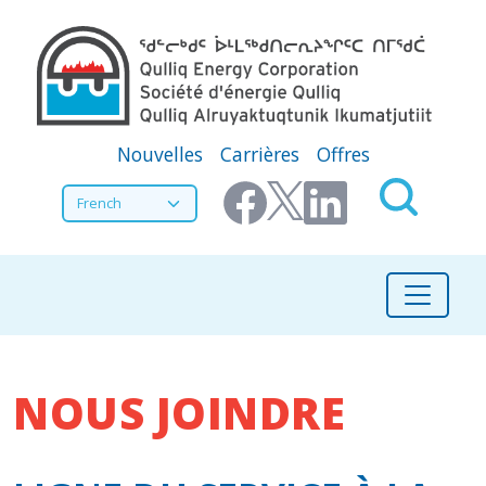
Aller au contenu principal
Secondary Menu
Nouvelles
Carrières
Offres
Select your language
NOUS JOINDRE