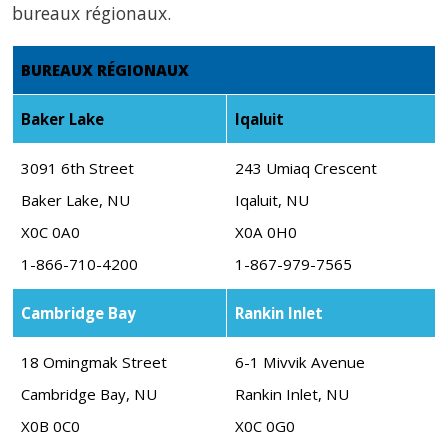
bureaux régionaux.
BUREAUX RÉGIONAUX
Baker Lake
Iqaluit
3091 6th Street
243 Umiaq Crescent
Baker Lake, NU
Iqaluit, NU
X0C 0A0
X0A 0H0
1-866-710-4200
1-867-979-7565
Cambridge Bay
Rankin Inlet
18 Omingmak Street
6-1 Mivvik Avenue
Cambridge Bay, NU
Rankin Inlet, NU
X0B 0C0
X0C 0G0