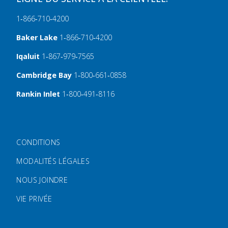
1‑866‑710‑4200
Baker Lake
1‑866‑710‑4200
Iqaluit
1‑867‑979‑7565
Cambridge Bay
1‑800‑661‑0858
Rankin Inlet
1‑800‑491‑8116
FOOTER MENU
CONDITIONS
MODALITÉS LÉGALES
NOUS JOINDRE
VIE PRIVÉE