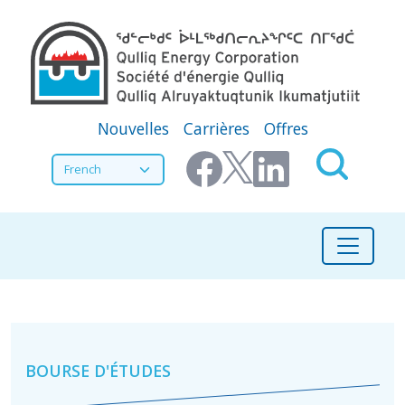
Aller au contenu principal
Secondary Menu
Nouvelles
Carrières
Offres
Select your language
Initiatives communautaires
BOURSE D'ÉTUDES