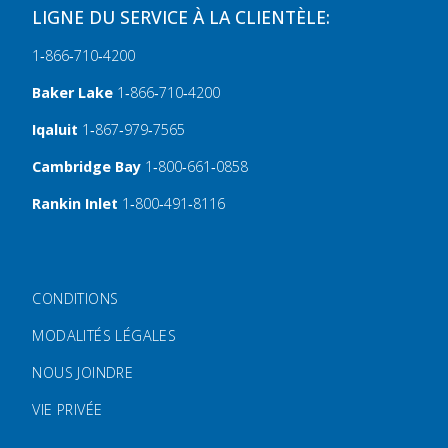
LIGNE DU SERVICE À LA CLIENTÈLE:
1‑866‑710‑4200
Baker Lake
1‑866‑710‑4200
Iqaluit
1‑867‑979‑7565
Cambridge Bay
1‑800‑661‑0858
Rankin Inlet
1‑800‑491‑8116
FOOTER MENU
CONDITIONS
MODALITÉS LÉGALES
NOUS JOINDRE
VIE PRIVÉE